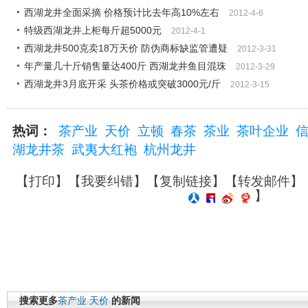
西湖龙井全面采摘 价格预计比去年高10%左右
2012-4-6
特级西湖龙井上柜每斤超5000元
2012-4-1
西湖龙井500克卖18万天价 防伪商标缺监管遭疑
2012-3-31
年产量几十斤销售量达400斤 西湖龙井鱼目混珠
2012-3-29
西湖龙井3月底开采 头茶价格或突破3000元/斤
2012-3-15
热词：
茶产业
天价
立顿
春茶
茶业
茶叶企业
湖龙井茶
武夷大红袍
杭州龙井
【
打印
】【
我要纠错
】【
复制链接
】【
转发邮件
】
】
搜索更多
茶产业
天价
的新闻