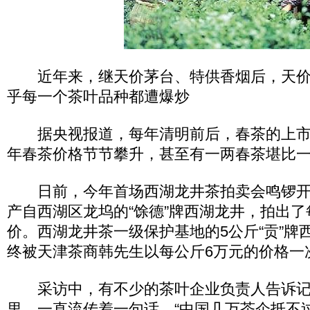
近年来，继天价茅台、特供香烟后，天价
乎每一个茶叶品种都遭爆炒
据央视报道，每年清明前后，春茶的上市
年春茶价格节节攀升，甚至有一两春茶堪比
日前，今年首场西湖龙井茶拍卖会鸣锣开
产自西湖区龙坞的“馀德”牌西湖龙井，拍出了每
价。西湖龙井茶一级保护基地的5公斤“贡”牌
终被天津茶商韩先生以每公斤6万元的价格一
采访中，有不少的茶叶企业负责人告诉记
里，一直流传着一句话，“中国几万茶企抵不