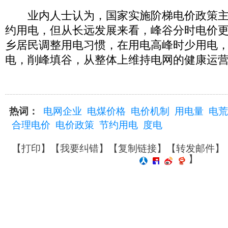
业内人士认为，国家实施阶梯电价政策主
约用电，但从长远发展来看，峰谷分时电价
乡居民调整用电习惯，在用电高峰时少用电
电，削峰填谷，从整体上维持电网的健康运
热词：
电网企业
电煤价格
电价机制
用电量
电荒
合理电价
电价政策
节约用电
度电
【
打印
】【
我要纠错
】【
复制链接
】【
转发邮件
】
】