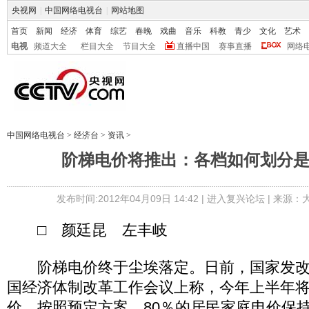
央视网
|
中国网络电视台
|
网站地图
首页
新闻
经济
体育
综艺
春晚
戏曲
音乐
科教
青少
文化
艺术
电视
频道大全
栏目大全
节目大全
直播中国
赛事直播
网络
中国网络电视台
>
经济台
>
资讯
>
阶梯电价将推出：各档如何划分
发布时间:2012年04月09日 14:42 |
进入复兴论坛
| 来源：
□ 颜廷昆 左丰岐
阶梯电价终于尘埃落定。日前，国家发改
国经济体制改革工作会议上称，今年上半年
价。按照预定方案，80％的居民家庭电价保