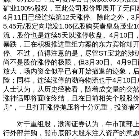
矿业100%股权，至此公司股价即展开了无
4月11日已经连续第12天涨停。除此之外，3
5.45元/股定向增发1.06亿股购买秦皇岛茂业
流，股价也是连续5天以涨停收盘。4月10日
暴跌，正在积极推进重组方案的东方宾馆却
停。不过，值得注意的是，尽管ST宝龙的涉矿
尚不是股价涨停的极限，但3月30日、4月9
放大，场内资金似乎已有开始撤退的迹象，
险；同样，连续涨停的渤海物流也于4月10
人士认为，从历史经验看，随着成交量的突
涨神话即将面临终结，且在目前相关个股股价
舟”，一旦打开涨停抛压将十分沉重，投资者
对于重组股，渤海证券认为，牛市顶部上
行外部并购，熊市底部大股东注入资产的意