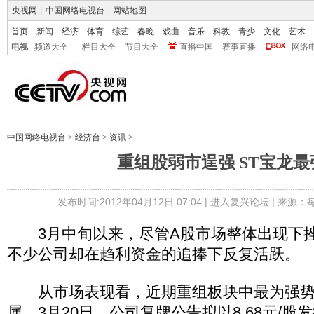
央视网
|
中国网络电视台
|
网站地图
首页
新闻
经济
体育
综艺
春晚
戏曲
音乐
科教
青少
文化
艺术
电视
频道大全
栏目大全
节目大全
直播中国
赛事直播
网络
中国网络电视台
>
经济台
>
资讯
>
重组股弱市逞强 ST宝龙最
发布时间:2012年04月12日 07:04 |
进入复兴论坛
| 来源：
3月中旬以来，尽管A股市场整体出现下挫
不少公司却在趋利资金的追捧下反复活跃。
从市场表现看，近期重组板块中最为强势的
属。3月20日，公司复牌公告拟以8.68元/股发