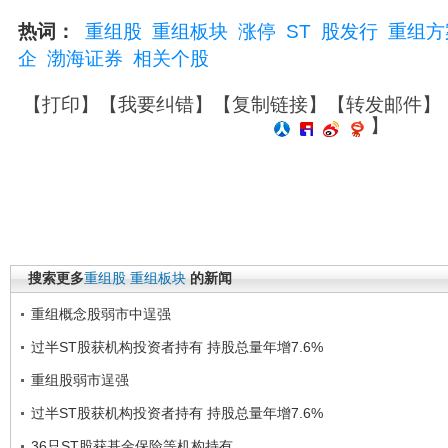
热词：
重组股
重组板块
涨停
ST
股发行
重组方
企
渤海证券
相关个股
【
打印
】【
我要纠错
】【
复制链接
】【
转发邮件
】
】
搜索更多
重组股
重组板块
的新闻
重组概念股弱市中逞强
过半ST股获机构投资者持有 持股总量年增7.6%
重组股弱市逞强
过半ST股获机构投资者持有 持股总量年增7.6%
36只ST股获基金保险等机构持有