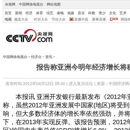
央视网
|
中国网络电视台
|
网站地图
首页
新闻
经济
体育
综艺
春晚
戏曲
音乐
科教
青少
文化
艺术
电视
频道大全
栏目大全
节目大全
直播中国
赛事直播
网络
中国网络电视台
>
经济台
>
资讯
>
报告称亚洲今明年经济增长将
发布时间:2012年04月12日 08:40 |
进入复兴论坛
| 来源：中国经济网
本报讯 亚洲开发银行最新发布《2012年
称，虽然2012年亚洲发展中国家(地区)将受
响，但大多数经济体的增长率依然强劲，并
下，在2013年实现反弹。该报告预测，201