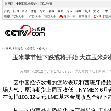
央视网
|
中国网络电视台
|
网站地图
首页
新闻
经济
体育
综艺
春晚
戏曲
音乐
科教
青少
文化
艺术
电视
频道大全
栏目大全
节目大全
直播中国
赛事直播
网络
中国网络电视台
>
经济台
>
资讯
>
玉米季节性下跌或将开始 大连玉米郑
发布时间:2012年04月17日 09:36 |
进入复兴论坛
| 来源：
因中国经济数据的疲软表现和西班牙借款
场人气，原油期货上周五收低，NYMEX 6月合
在每桶103.32美元;LME基本金属收盘全线下
周一国内商品走势分化,农产品转弱,工业