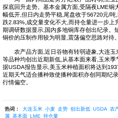
探底回升走势。基本金属方面,受隔夜LME铜
幅低开,但日内走势平稳,尾盘收于56720元/
跌2.83%,成交量变化不大,而持仓量进一步
期调研数据显示,国内多地铜库存创出纪录。
铜价的压制作用较为明显,震荡偏空思路对待
农产品方面,近日谷物有转弱迹象,大连玉米
等品种均创出近期新低,从基本面来看,玉米季
据USDA报告显示,美玉米种植面积将达到193
近期天气适合播种致使播种面积亦创同期纪录
行情偏空。
热词：
大连玉米
小麦
走势
创出新低
USDA
农
属
基本面
LME
持仓量