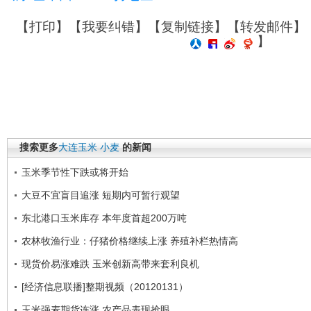
【
打印
】【
我要纠错
】【
复制链接
】【
转发邮件
】
】
搜索更多
大连玉米
小麦
的新闻
玉米季节性下跌或将开始
大豆不宜盲目追涨 短期内可暂行观望
东北港口玉米库存 本年度首超200万吨
农林牧渔行业：仔猪价格继续上涨 养殖补栏热情高
现货价易涨难跌 玉米创新高带来套利良机
[经济信息联播]整期视频（20120131）
玉米强麦期货连涨 农产品表现抢眼