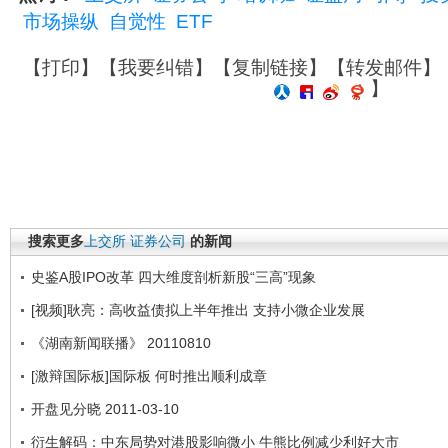
市场操纵
自觉性
ETF
【
打印
】【
我要纠错
】【
复制链接
】【
转发邮件
】
】
搜索更多
上交所
证券公司
的新闻
史鉴A股IPO改革 四大维度剖析新股“三高”现象
[视频]耿亮：高收益债拟上半年推出 支持小微企业发展
《湖南新闻联播》 20110810
[激辩国际板]国际板 何时推出顺利成章
开盘见分晓 2011-03-10
衍生解码：中东局势对港股影响微小 牛熊比例减少利好大市