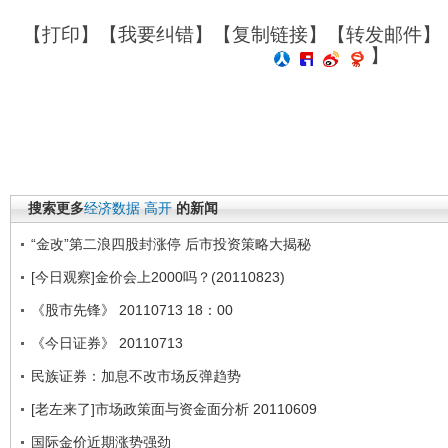
【
打印
】【
我要纠错
】【
复制链接
】【
转发邮件
】
】
搜索更多
经济数据
高开
的新闻
“金改”第二浪四股封涨停 后市投资策略大揭秘
[今日观察]金价会上2000吗？(20110823)
《股市先锋》 20110713 18：00
《今日证券》 20110713
民族证券：加息不改市场反弹趋势
[老左来了]市场政策面与资金面分析 20110609
国际金价近期涨势强劲