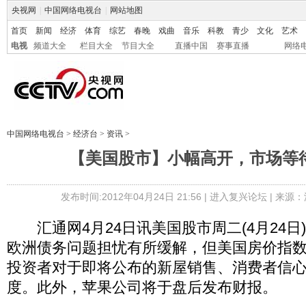
央视网
|
中国网络电视台
|
网站地图
首页
新闻
经济
体育
综艺
春晚
戏曲
音乐
科教
青少
文化
艺术
电视
频道大全
栏目大全
节目大全
直播中国
赛事直播
网络
中国网络电视台
>
经济台
>
资讯
>
【美国股市】小幅高开，市场等
发布时间:2012年04月24日 21:56 |
进入复兴论坛
| 来源：
汇通网4月24日讯美国股市周二(4月24日
欧洲债务问题担忧有所缓解，但美国房价指
投资者对于即将公布的新屋销售、消费者信
度。此外，苹果公司将于盘后发布财报。