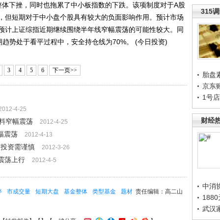
整体下挫，同时也拖累了中小板指数的下跌。该项制度对于A股
315
，但短期对于中小盘个股具有较大的负面影响作用。预计市场
预计上证综指近期继续围绕半年线窄幅震荡的可能性较大。同
趋势处于看平过程中，安全持仓线为70%。 (今日投资)
3
4
5
6
下一页>>
胎盘
京东
1号
2012-4-25
财经
料窄幅震荡
2012-4-25
幅震荡
2012-4-13
荡投资需谨慎
2012-3-26
震荡上行
2012-4-5
中消
停
市成交量
短期大盘
基金整体
类型基金
题材
责任编辑：高二山
188
武汉