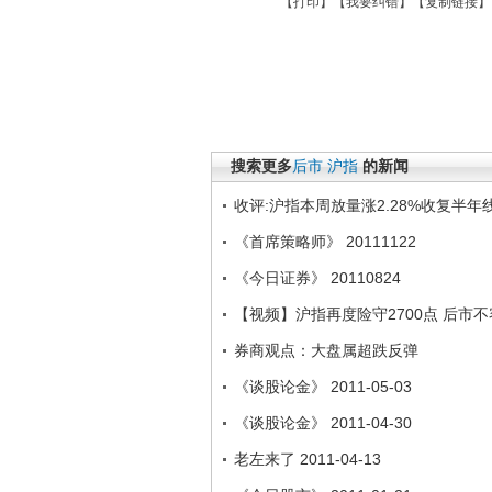
【
打印
】【
我要纠错
】【
复制链接
】
搜索更多
后市
沪指
的新闻
收评:沪指本周放量涨2.28%收复半年
《首席策略师》 20111122
《今日证券》 20110824
【视频】沪指再度险守2700点 后市
券商观点：大盘属超跌反弹
《谈股论金》 2011-05-03
《谈股论金》 2011-04-30
老左来了 2011-04-13