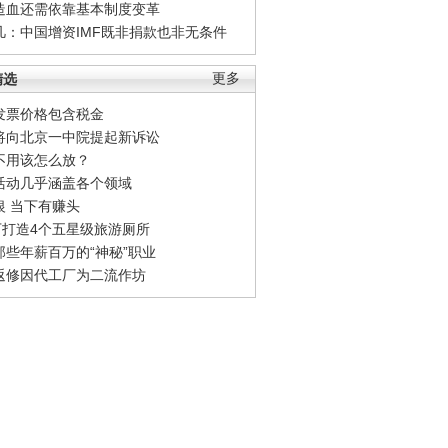
造血还需依靠基本制度变革
凡：中国增资IMF既非捐款也非无条件
精选
更多
发票价格包含税金
将向北京一中院提起新诉讼
不用该怎么放？
活动几乎涵盖各个领域
银 当下有赚头
0万打造4个五星级旅游厕所
那些年薪百万的“神秘”职业
返修因代工厂为二流作坊