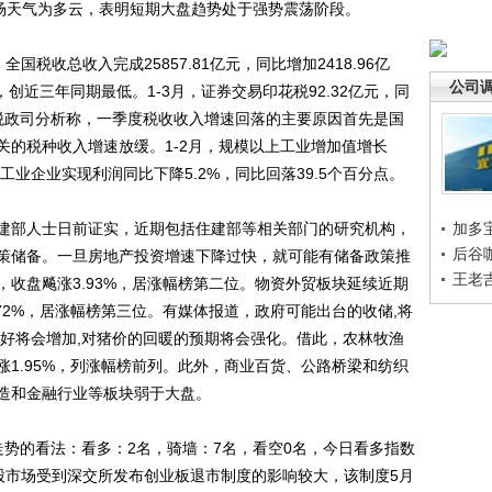
市场天气为多云，表明短期大盘趋势处于强势震荡阶段。
税收总收入完成25857.81亿元，同比增加2418.96亿
公司
点，创近三年同期最低。1-3月，证券交易印花税92.32亿元，同
政部税政司分析称，一季度税收收入增速回落的主要原因首先是国
关的税种收入增速放缓。1-2月，规模以上工业增加值增长
上工业企业实现利润同比下降5.2%，同比回落39.5个百分点。
部人士日前证实，近期包括住建部等相关部门的研究机构，
加多
后谷
策储备。一旦房地产投资增速下降过快，就可能有储备政策推
王老
收盘飚涨3.93%，居涨幅榜第二位。物资外贸板块延续近期
72%，居涨幅榜第三位。有媒体报道，政府可能出台的收储,将
偏好将会增加,对猪价的回暖的预期将会强化。借此，农林牧渔
1.95%，列涨幅榜前列。此外，商业百货、公路桥梁和纺织
造和金融行业等板块弱于大盘。
的看法：看多：2名，骑墙：7名，看空0名，今日看多指数
股市场受到深交所发布创业板退市制度的影响较大，该制度5月