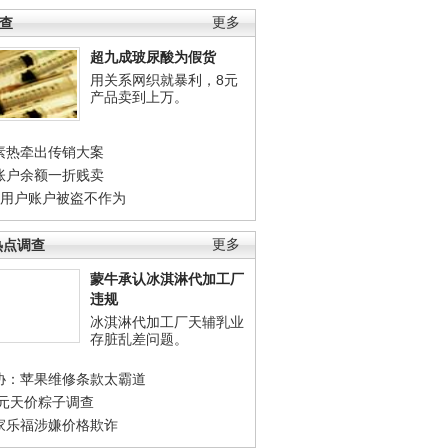
调查
更多
超九成玻尿酸为假货
用关系网织就暴利，8元
产品卖到上万。
素热牵出传销大案
账户余额一折贱卖
店用户账户被盗不作为
热点调查
更多
蒙牛承认冰淇淋代加工厂
违规
冰淇淋代加工厂天辅乳业
存脏乱差问题。
协：苹果维修条款太霸道
0元天价粽子调查
家乐福涉嫌价格欺诈