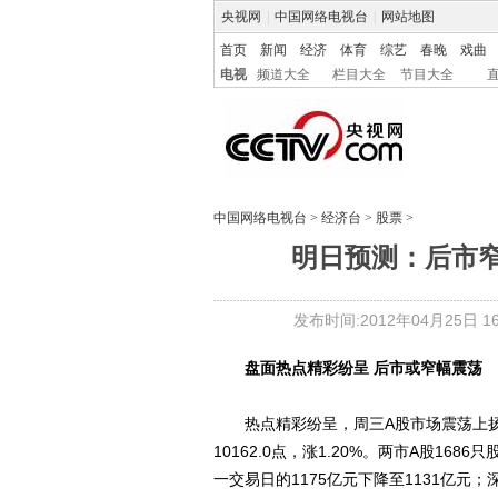
央视网
|
中国网络电视台
|
网站地图
首页
新闻
经济
体育
综艺
春晚
戏曲
电视
频道大全
栏目大全
节目大全
中国网络电视台
>
经济台
>
股票
>
明日预测：后市窄
发布时间:2012年04月25日 16:
盘面热点精彩纷呈 后市或窄幅震荡
热点精彩纷呈，周三A股市场震荡上扬。上
10162.0点，涨1.20%。两市A股1
一交易日的1175亿元下降至1131亿元；