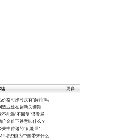
解读
更多
品价格时涨时跌有“解药”吗
制造业处在创新关键期
业不能靠“不回复”谋发展
油价金价下跌意味什么？
公关中传递的“负能量”
IMF增资能为中国带来什么