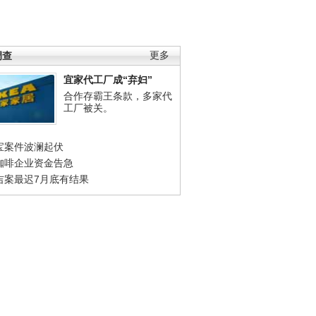
调查
更多
宜家代工厂成“弃妇”
合作存霸王条款，多家代
工厂被关。
宝案件波澜起伏
咖啡企业资金告急
吉案最迟7月底有结果