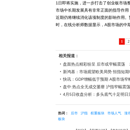
1日即将实施，进一步打击了创业板市场
市场中长期发展具有非常正面的指导作用
近期仍将继续消化该项制度的影响作用。
时，在线分析师数据显示，A股市场的中期
1
2
相关报道：
盘面热点精彩纷呈 后市或窄幅震荡
新鸿基：市场观望欧美局势 恒指短期
快讯：GDP增幅低于预期 A股市场窄
盘中:热点全无成交萎靡 沪指窄幅震
4月5日收盘分析：多头底气十足明日
热词：
后市
沪指
权重板块
市场人气
涨
板块