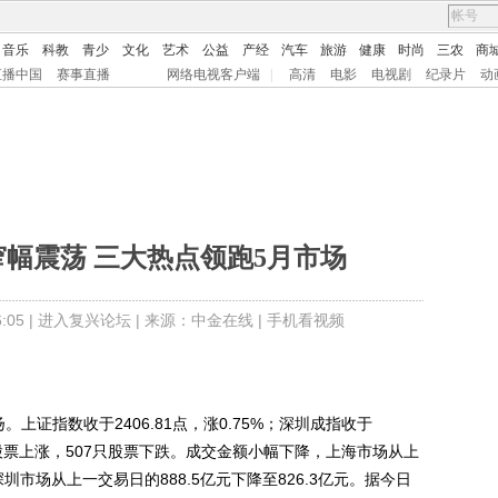
音乐
科教
青少
文化
艺术
公益
产经
汽车
旅游
健康
时尚
三农
商
直播中国
赛事直播
网络电视客户端
|
高清
电影
电视剧
纪录片
动
幅震荡 三大热点领跑5月市场
05 |
进入复兴论坛
| 来源：中金在线 |
手机看视频
证指数收于2406.81点，涨0.75%；深圳成指收于
686只股票上涨，507只股票下跌。成交金额小幅下降，上海市场从上
深圳市场从上一交易日的888.5亿元下降至826.3亿元。据今日