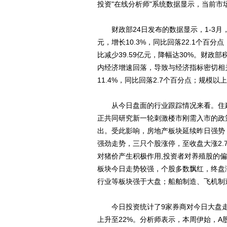
投资"在线分析师"系统数据显示，当前
财政部24日发布的数据显示，1-3月，全国
元，增长10.3%，同比回落22.1个百分
比减少39.59亿元，降幅达30%。财
内经济增速回落，导致与经济指标密切相
11.4%，同比回落2.7个百分点；规模以
从今日盘面的行业跟踪情况来看。住建
正共同研究新一轮刺激楼市刚需入市的政
出。受此影响，房地产板块延续昨日强势，
强劲走势，三只个股涨停，至收盘大涨2.
对猪价产生积极作用,投资者对养殖股的
板块今日走势较强，个股多数飘红，终盘涨
行业等板块强于大盘；船舶制造、飞机制
今日投资统计了9家券商对今日大盘走势
上升至22%。分析师表示，本周伊始，A