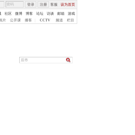
登录
注册
客服
设为首页
城
社区
微博
博客
论坛
访谈
邮箱
游戏
画片
公开课
播客
|
CCTV
频道
栏目