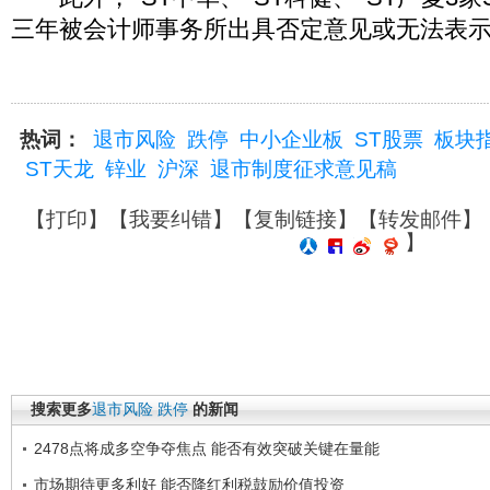
三年被会计师事务所出具否定意见或无法表
热词：
退市风险
跌停
中小企业板
ST股票
板块
ST天龙
锌业
沪深
退市制度征求意见稿
【
打印
】【
我要纠错
】【
复制链接
】【
转发邮件
】
】
搜索更多
退市风险
跌停
的新闻
2478点将成多空争夺焦点 能否有效突破关键在量能
市场期待更多利好 能否降红利税鼓励价值投资