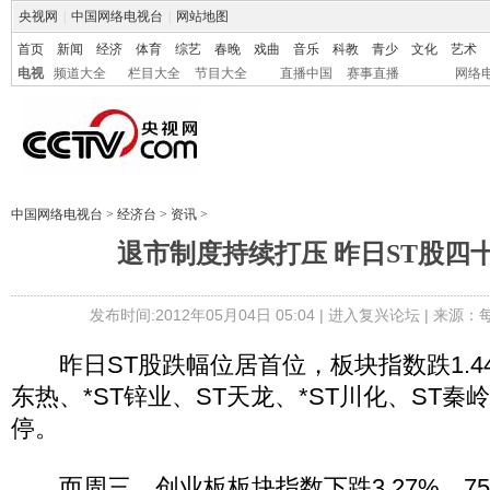
央视网
|
中国网络电视台
|
网站地图
首页
新闻
经济
体育
综艺
春晚
戏曲
音乐
科教
青少
文化
艺术
电视
频道大全
栏目大全
节目大全
直播中国
赛事直播
网络
中国网络电视台
>
经济台
>
资讯
>
退市制度持续打压 昨日ST股四
发布时间:2012年05月04日 05:04 |
进入复兴论坛
| 来源：
昨日ST股跌幅位居首位，板块指数跌1.44%
东热、*ST锌业、ST天龙、*ST川化、ST
停。
而周三，创业板板块指数下跌3.27%，75