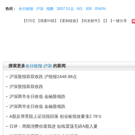
热词：
全日收报
沪深
指数
2657.51点
9日
300
0%0%
【
打印
】【
我要纠错
】【
复制链接
】【
转发邮件
】【
】
【一键分享
搜索更多
全日收报
沪深
的新闻
沪深股指双双收跌 沪指报2448.88点
沪深股指双双收跌
沪深两市全日收低 金融股领跌
沪深两市全日收低 金融股领跌
A股反弹受阻上证综指回落 创业板指放量涨2.78％
日评：周期消费你退我进 短线震荡无碍A股入夏