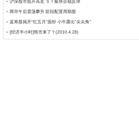
沪深股市低开高走 ＳＴ板块企稳反弹
两市午后震荡攀升 阶段配置周期股
蓝筹股揭开“红五月”面纱 小牛露出“尖尖角”
[经济半小时]熊市来了？(2010.4.28)