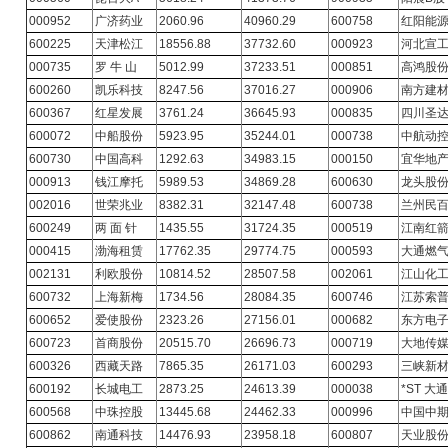
000952
广济药业
2060.96
40960.29
600758
红阳能
600225
天津松江
18556.88
37732.60
000923
河北宣
000735
罗 牛 山
5012.99
37233.51
000851
高鸿股
600260
凯乐科技
8247.56
37016.27
000906
南方建
600367
红星发展
3761.24
36645.93
000835
四川圣
600072
中船股份
5923.95
35244.01
000738
中航动
600730
中国高科
1292.63
34983.15
000150
宜华地
000913
钱江摩托
5989.53
34869.28
600630
龙头股
002016
世荣兆业
8382.31
32147.48
600738
兰州民
600249
两 面 针
1435.55
31724.35
000519
江南红
000415
渤海租赁
17762.35
29774.75
000593
大通燃
002131
利欧股份
10814.52
28507.58
002061
江山化
600732
上海新梅
1734.56
28084.35
600746
江苏索
600652
爱使股份
2323.26
27156.01
000682
东方电
600723
首商股份
20515.70
26696.73
000719
大地传
600326
西藏天路
7865.35
26171.03
600293
三峡新
600192
长城电工
2873.25
24613.39
000038
*ST 大通
600568
中珠控股
13445.68
24462.33
000996
中国中
600862
南通科技
14476.93
23958.18
600807
天业股