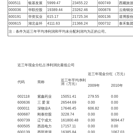
000511
银基发展
5999.47
23455.22
600749
西藏旅
000036
华联控股
19389.44
23262.46
000878
云南铜
600191
华资实业
615.17
21725.34
600136
道博股
000615
湖北金环
4111.63
21366.24
000732
泰禾集
注：条件为近三年平均净利润和平均未分配利润均为正的公司。
近三年现金分红占净利润比最低公司
近三年现金分红（万元）
近三年平均净利
代码
简称
润（万元）
2009年
2010年
002118
紫鑫药业
15051.41
279.55
0.00
600636
三 爱 富
26544.69
0.00
0.00
000011
深物业A
17646.45
606.82
0.00
600687
刚泰控股
3228.74
0.00
0.00
600739
辽宁成大
161800.48
0.00
9094.47
600505
西昌电力
17157.11
0.00
0.00
600139
西部资源
16385.84
0.00
1067.03