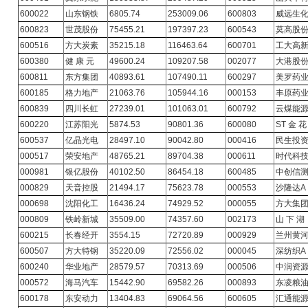
600022
山东钢铁
6805.74
253009.06
600803
威远生
600823
世茂股份
75455.21
197397.23
600543
莫高股
600516
方大炭素
35215.18
116463.64
600701
工大高
600380
健 康 元
49600.24
109207.58
002077
大
港股
600811
东方集团
40893.61
107490.11
600297
美罗药
600185
格力地产
21063.76
105944.16
000153
丰原药
600839
四川长虹
27239.01
101063.01
600792
云煤能
600220
江苏阳光
5874.53
90801.36
600080
ST 金 花
600537
亿晶光电
28497.10
90042.80
000416
民生投
000517
荣安地产
48765.21
89704.38
000611
时代科
000981
银亿股份
40102.50
86454.18
600485
中创信
000829
天音控股
21494.17
75623.78
000553
沙隆达A
000698
沈阳化工
16436.24
74929.52
000055
方大集
000809
铁岭新城
35509.00
74357.60
002173
山 下 湖
600215
长春经开
3554.15
72720.89
000929
兰州黄
600507
方大特钢
35220.09
72556.02
000045
深纺织A
600240
华业地产
28579.57
70313.69
000506
中润资
000572
海马汽车
15442.90
69582.26
000893
东凌粮
600178
东安动力
13404.83
69064.56
600605
汇通能