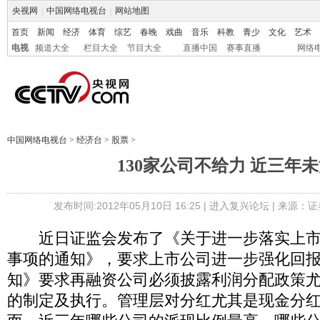
央视网
|
中国网络电视台
|
网站地图
首页
新闻
经济
体育
综艺
春晚
戏曲
音乐
科教
青少
文化
艺术
电视
频道大全
栏目大全
节目大全
直播中国
赛事直播
网络
中国网络电视台
>
经济台
>
股票
>
130家公司不给力 近三年
发布时间:2012年05月10日 16:25 |
进入复兴论坛
| 来源：证
近日证监会发布了《关于进一步落实上市
事项的通知》，要求上市公司进一步强化回
知》要求再融资公司必须披露利润分配政策
的制定及执行。管理层对分红尤其是现金分