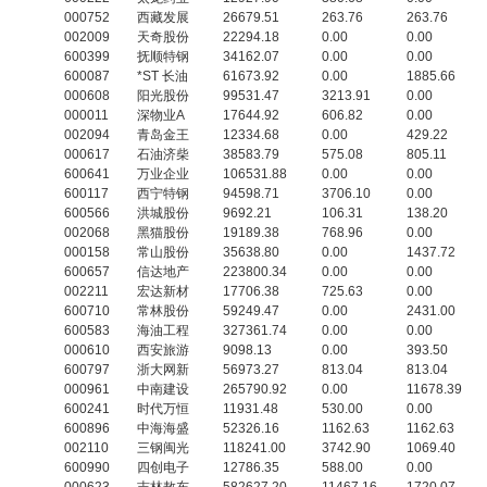
000752
西藏发展
26679.51
263.76
263.76
002009
天奇股份
22294.18
0.00
0.00
600399
抚顺特钢
34162.07
0.00
0.00
600087
*ST 长油
61673.92
0.00
1885.66
000608
阳光股份
99531.47
3213.91
0.00
000011
深物业A
17644.92
606.82
0.00
002094
青岛金王
12334.68
0.00
429.22
000617
石油济柴
38583.79
575.08
805.11
600641
万业企业
106531.88
0.00
0.00
600117
西宁特钢
94598.71
3706.10
0.00
600566
洪城股份
9692.21
106.31
138.20
002068
黑猫股份
19189.38
768.96
0.00
000158
常山股份
35638.80
0.00
1437.72
600657
信达地产
223800.34
0.00
0.00
002211
宏达新材
17706.38
725.63
0.00
600710
常林股份
59249.47
0.00
2431.00
600583
海油工程
327361.74
0.00
0.00
000610
西安旅游
9098.13
0.00
393.50
600797
浙大网新
56973.27
813.04
813.04
000961
中南建设
265790.92
0.00
11678.39
600241
时代万恒
11931.48
530.00
0.00
600896
中海海盛
52326.16
1162.63
1162.63
002110
三钢闽光
118241.00
3742.90
1069.40
600990
四创电子
12786.35
588.00
0.00