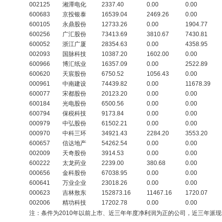
002125
湘潭电化
2337.40
0.00
0.00
600683
京投银泰
16539.04
2469.26
0.00
600105
永鼎股份
12733.26
0.00
1904.77
600256
广汇股份
73413.69
3810.67
7430.81
600052
浙江广厦
28354.63
0.00
4358.95
002093
国脉科技
10387.20
1602.00
0.00
600966
博汇纸业
16357.09
0.00
2522.89
600620
天宸股份
6750.52
1056.43
0.00
000961
中南建设
74439.82
0.00
11678.39
600077
宋都股份
20123.20
0.00
0.00
600184
光电股份
6500.56
0.00
0.00
600794
保税科技
9173.84
0.00
0.00
000979
中弘股份
61502.21
0.00
0.00
000970
中科三环
34921.43
2284.20
3553.20
600657
信达地产
54262.54
0.00
0.00
002009
天奇股份
3914.53
0.00
0.00
600222
太龙药业
2239.00
380.68
0.00
000656
金科股份
67038.95
0.00
0.00
600641
万业企业
23018.26
0.00
0.00
000623
吉林敖东
152873.16
11467.16
1720.07
002006
精功科技
17202.78
0.00
0.00
注：条件为2010年以前上市、近三年年度净利润为正的公司，近三年派