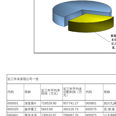
近三年未派现公司一览
近三年平均未
近三年平均净
代码
简称
分配利润（万
代码
简称
利润（万元）
元）
000001
深发展A
718529.90
957741.27
000801
四川九
600320
振华重工
5843.66
393126.73
600575
芜 湖 港
000401
冀东水泥
130533.87
299487.20
000915
山大华