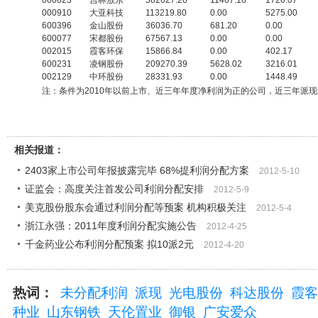
000623
吉林敖东
582627.20
11467.16
1720.07
000910
大亚科技
113219.80
0.00
5275.00
600396
金山股份
36036.70
681.20
0.00
600077
宋都股份
67567.13
0.00
0.00
002015
霞客环保
15866.84
0.00
402.17
600231
凌钢股份
209270.39
5628.02
3216.01
002129
中环股份
28331.93
0.00
1448.49
注：条件为2010年以前上市、近三年年度净利润为正的公司，近三年派
相关报道：
2403家上市公司年报披露完毕 68%提利润分配方案
2012-5-10
证监会：高度关注首发公司利润分配安排
2012-5-9
美克股份股东会通过利润分配等预案 机构积极关注
2012-5-4
浙江永强：2011年度利润分配实施公告
2012-4-25
千金药业公布利润分配预案 拟10派2元
2012-4-20
热词：
未分配利润
派现
光电股份
科达股份
霞客
种业
山东钢铁
天伦置业
御银
广安爱众