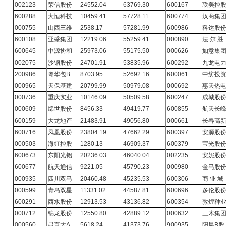
002123
荣信股份
24552.04
63769.30
600167
联美控
600288
大恒科技
10459.41
57728.11
600774
汉商集
000755
山西三维
2538.17
57281.99
600986
科达股
600108
亚盛集团
12219.06
55259.41
000890
法 尔 胜
600645
中源协和
25973.06
55175.50
000626
如意集
002075
沙钢股份
24701.91
53835.96
600292
九龙电
200986
粤华包B
8703.95
52692.16
600061
中纺投
000965
天保基建
20799.99
50979.08
000692
惠天热
000736
重庆实业
10146.09
50509.58
600247
成城股
000609
绵世股份
8456.33
49419.77
600855
航天长
600159
大龙地产
21483.91
49056.80
000661
长春高
600716
凤凰股份
23804.19
47662.29
600397
安源股
000503
海虹控股
1280.13
46909.37
600379
宝光股
600673
东阳光铝
20236.03
46040.04
002235
安妮股
600677
航天通信
9221.05
45790.23
000980
金马股
000935
四川双马
20460.48
45235.53
600306
商 业 城
000599
青岛双星
11331.02
44587.81
600696
多伦股
600291
西水股份
12913.53
43136.82
600354
敦煌种
000712
锦龙股份
12550.80
42889.12
000632
三木集
000560
昆百大A
5618.24
41373.76
900935
阳晨B股