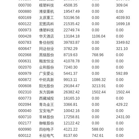
000700
模塑科技
4508.35
0.00
309.04
000880
潍柴重机
19547.49
0.00
0.00
600169
太原重工
53196.56
0.00
4039.93
600122
宏图高科
21535.42
0.00
1699.18
000973
佛塑科技
22749.74
0.00
0.00
000428
华天酒店
13184.18
1106.04
0.00
600783
鲁信创投
39783.87
0.00
3349.62
600647
同达创业
3782.29
0.00
321.10
002068
黑猫股份
8719.63
768.96
0.00
000631
顺发恒业
41078.78
0.00
0.00
002070
众和股份
7240.30
0.00
0.00
600979
广安爱众
5441.37
0.00
592.89
600872
中炬高新
9913.11
1086.32
0.00
000608
阳光股份
29184.47
3213.91
0.00
002310
东方园林
26382.42
1502.44
1502.44
600773
西藏城投
16165.10
0.00
0.00
002094
青岛金王
3366.81
0.00
429.22
000040
宝安地产
10042.16
0.00
0.00
600710
常林股份
17258.81
0.00
2431.00
002177
御银股份
12122.42
0.00
0.00
600990
四创电子
4121.22
588.00
0.00
600112
长征电气
8137.60
742.61
0.00