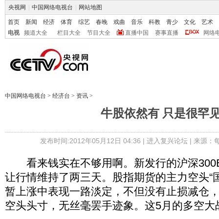
央视网
|
中国网络电视台
|
网站地图
首页
新闻
经济
体育
综艺
春晚
戏曲
音乐
科教
青少
文化
艺术
电视
频道大全
栏目大全
节目大全
直播中国
赛事直播
网络
中国网络电视台
>
经济台
>
资讯
>
牛股依然有 只是很罕
发布时间:2012年05月12日 04:36 |
进入复兴论坛
| 来源：
看来钱实在不够用啊。新发行的沪深300E
让行情维持了两三天。股指期货的主力空头“
暂上涨中表现一路淡定，不但没有止损减仓
空头头寸，无丝毫罢手迹象。这5月的多空大