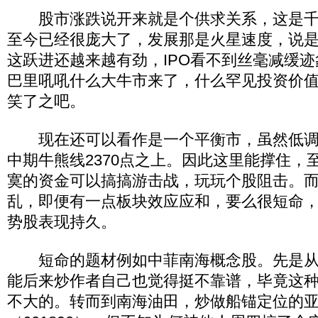
股市涨跌说开来就是个供求关系，这是千
至今已经很庞大了，发展那是火星速度，说
这跃进还越来越有劲，IPO看不到丝毫减缓
巴里吼吼什么大牛市来了，什么罕见投资价
笑了之吧。
现在还可以看作是一个平衡市，虽然低调
中期牛熊线2370点之上。因此这里能撑住，
寞的资金可以搞搞游击战，玩玩个股阻击。
乱，即便有一点板块效应应和，要么很短命
势股表现持久。
短命的题材例如中菲南海概念股。先是从
能后来炒作者自己也觉得挺不靠谱，毕竟这
不大的。转而到南海油田，炒做船锚定位的