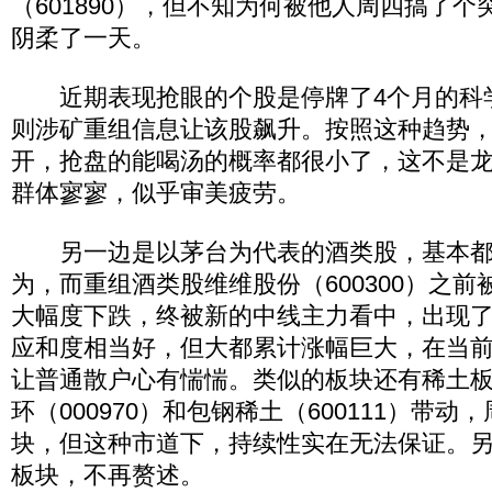
（601890），但不知为何被他人周四搞了
阴柔了一天。
近期表现抢眼的个股是停牌了4个月的科学城
则涉矿重组信息让该股飙升。按照这种趋势
开，抢盘的能喝汤的概率都很小了，这不是
群体寥寥，似乎审美疲劳。
另一边是以茅台为代表的酒类股，基本都
为，而重组酒类股维维股份（600300）之
大幅度下跌，终被新的中线主力看中，出现
应和度相当好，但大都累计涨幅巨大，在当
让普通散户心有惴惴。类似的板块还有稀土
环（000970）和包钢稀土（600111）带
块，但这种市道下，持续性实在无法保证。
板块，不再赘述。