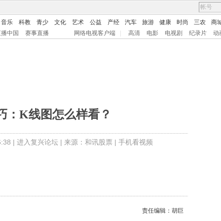
音乐
科教
青少
文化
艺术
公益
产经
汽车
旅游
健康
时尚
三农
商
直播中国
赛事直播
网络电视客户端
|
高清
电影
电视剧
纪录片
动
巧：K线图怎么样看？
38 |
进入复兴论坛
| 来源：和讯股票 |
手机看视频
责任编辑：胡巨