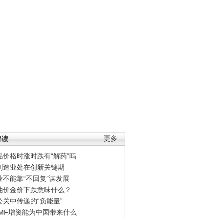
解读
更多
品价格时涨时跌有“解药”吗
制造业处在创新关键期
业不能靠“不回复”谋发展
油价金价下跌意味什么？
公关中传递的“负能量”
IMF增资能为中国带来什么