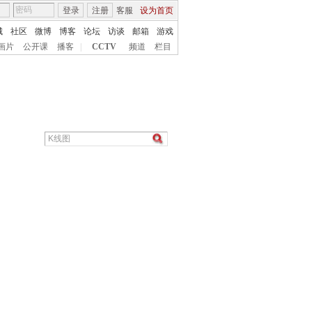
登录
注册
客服
设为首页
城
社区
微博
博客
论坛
访谈
邮箱
游戏
画片
公开课
播客
|
CCTV
频道
栏目