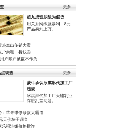
调查
更多
超九成玻尿酸为假货
用关系网织就暴利，8元
产品卖到上万。
素热牵出传销大案
账户余额一折贱卖
店用户账户被盗不作为
热点调查
更多
蒙牛承认冰淇淋代加工厂
违规
冰淇淋代加工厂天辅乳业
存脏乱差问题。
协：苹果维修条款太霸道
0元天价粽子调查
家乐福涉嫌价格欺诈