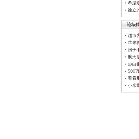
希腊
徐立
论坛
超市
苹果
房子
航天
炒白
50
看看
小米