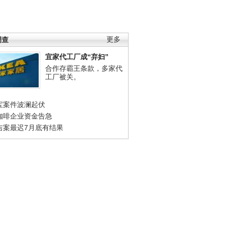
调查
更多
宜家代工厂成“弃妇”
合作存霸王条款，多家代
工厂被关。
宝案件波澜起伏
咖啡企业资金告急
吉案最迟7月底有结果