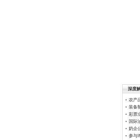
深度
农产
装备
彩票
国际
奶企
参与