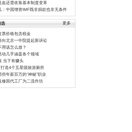
造血还需依靠基本制度变革
凡：中国增资IMF既非捐款也非无条件
精选
更多
发票价格包含税金
将向北京一中院提起新诉讼
不用该怎么放？
活动几乎涵盖各个领域
银 当下有赚头
0万打造4个五星级旅游厕所
那些年薪百万的“神秘”职业
返修因代工厂为二流作坊