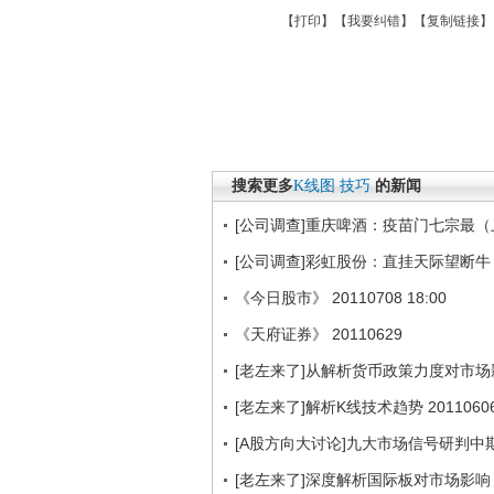
【
打印
】【
我要纠错
】【
复制链接
】
搜索更多
K线图
技巧
的新闻
[公司调查]重庆啤酒：疫苗门七宗最（
[公司调查]彩虹股份：直挂天际望断牛
《今日股市》 20110708 18:00
《天府证券》 20110629
[老左来了]从解析货币政策力度对市场影响
[老左来了]解析K线技术趋势 2011060
[A股方向大讨论]九大市场信号研判中
[老左来了]深度解析国际板对市场影响 20