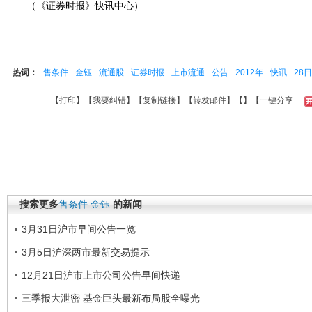
（《证券时报》快讯中心）
热词：
售条件
金钰
流通股
证券时报
上市流通
公告
2012年
快讯
28日
【
打印
】【
我要纠错
】【
复制链接
】【
转发邮件
】【
】
【一键分享
搜索更多
售条件
金钰
的新闻
3月31日沪市早间公告一览
3月5日沪深两市最新交易提示
12月21日沪市上市公司公告早间快递
三季报大泄密 基金巨头最新布局股全曝光