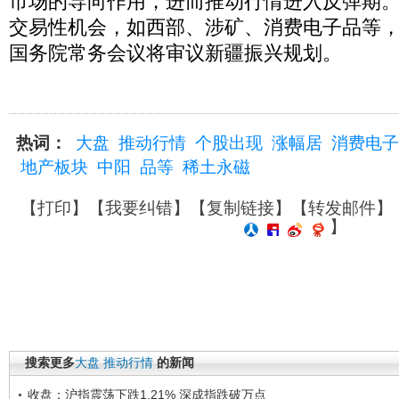
市场的导向作用，进而推动行情进入反弹期
交易性机会，如西部、涉矿、消费电子品等
国务院常务会议将审议新疆振兴规划。
热词：
大盘
推动行情
个股出现
涨幅居
消费电子
地产板块
中阳
品等
稀土永磁
【
打印
】【
我要纠错
】【
复制链接
】【
转发邮件
】
】
搜索更多
大盘
推动行情
的新闻
收盘：沪指震荡下跌1.21% 深成指跌破万点