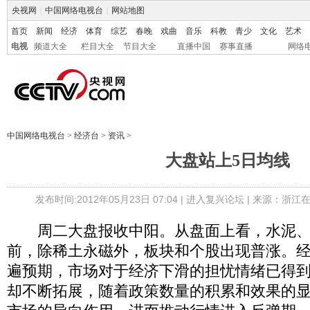
央视网
|
中国网络电视台
|
网站地图
首页
新闻
经济
体育
综艺
春晚
戏曲
音乐
科教
青少
文化
艺术
电视
频道大全
栏目大全
节目大全
直播中国
赛事直播
网络
中国网络电视台
>
经济台
>
资讯
>
大盘站上5日均线
发布时间:2012年05月23日 07:04 |
进入复兴论坛
| 来源：浙江在
周二大盘报收中阳。从盘面上看，水泥、
前，除稀土永磁外，板块和个股出现普涨。
遍预期，市场对于经济下滑的担忧情绪已得
却不断拓展，随着政策数量的积累和效果的