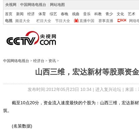
央视网
|
中国网络电视台
|
网站地图
首页
新闻
经济
体育
综艺
春晚
戏曲
音乐
科教
青少
文化
艺术
电视
频道大全
栏目大全
节目大全
直播中国
赛事直播
网络
中国网络电视台
>
经济台
>
资讯
>
山西三维，宏达新材等股票资
发布时间:2012年05月23日 10:34 |
进入复兴论坛
| 来源：
截至10点20分，资金流入速度最快的个股为：山西三维，宏达新材
筑。
(名策数据)