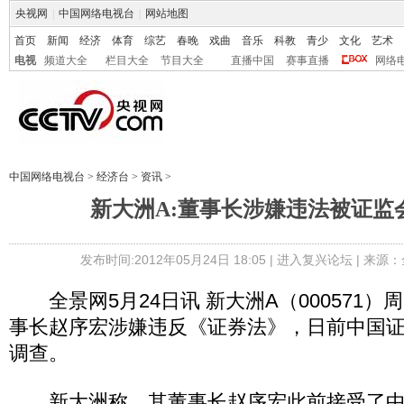
央视网
|
中国网络电视台
|
网站地图
首页
新闻
经济
体育
综艺
春晚
戏曲
音乐
科教
青少
文化
艺术
电视
频道大全
栏目大全
节目大全
直播中国
赛事直播
网络
中国网络电视台
>
经济台
>
资讯
>
新大洲A:董事长涉嫌违法被证监
发布时间:2012年05月24日 18:05 |
进入复兴论坛
| 来源：
全景网5月24日讯 新大洲A（000571）
事长赵序宏涉嫌违反《证券法》，日前中国
调查。
新大洲称，其董事长赵序宏此前接受了中