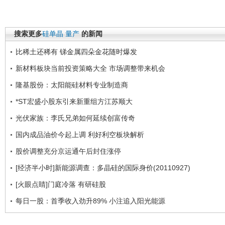
搜索更多
硅单晶
量产
的新闻
比稀土还稀有 锑金属四朵金花随时爆发
新材料板块当前投资策略大全 市场调整带来机会
隆基股份：太阳能硅材料专业制造商
*ST宏盛小股东引来新重组方江苏顺大
光伏家族：李氏兄弟如何延续创富传奇
国内成品油价今起上调 利好利空板块解析
股价调整充分京运通午后封住涨停
[经济半小时]新能源调查：多晶硅的国际身价(20110927)
[火眼点睛]门庭冷落 有研硅股
每日一股：首季收入劲升89% 小注追入阳光能源