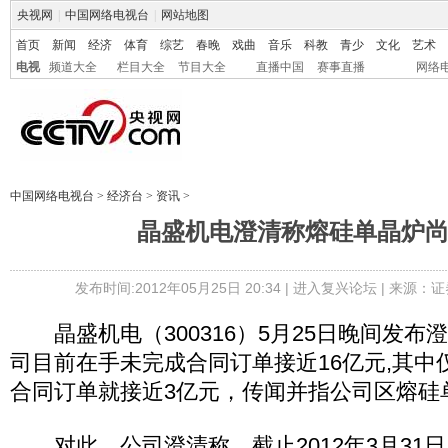
央视网
|
中国网络电视台
|
网站地图
首页
新闻
经济
体育
综艺
春晚
戏曲
音乐
科教
青少
文化
艺术
电视
频道大全
栏目大全
节目大全
直播中国
赛事直播
网络
中国网络电视台
>
经济台
>
资讯
>
晶盛机电澄清称熔硅单晶炉
发布时间:2012年05月25日 20:34 |
进入复兴论坛
| 来源：证
晶盛机电（300316）5月25日晚间发布
司目前在手未完成合同订单接近16亿元,其中仅2
合同订单就接近3亿元，传闻并指公司区熔硅
对此，公司澄清称，截止2012年3月31