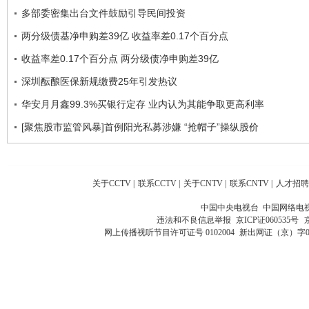
多部委密集出台文件鼓励引导民间投资
两分级债基净申购差39亿 收益率差0.17个百分点
收益率差0.17个百分点 两分级债净申购差39亿
深圳酝酿医保新规缴费25年引发热议
华安月月鑫99.3%买银行定存 业内认为其能争取更高利率
[聚焦股市监管风暴]首例阳光私募涉嫌 “抢帽子”操纵股价
关于CCTV
|
联系CCTV
|
关于CNTV
|
联系CNTV
|
人才招聘
中国中央电视台 中国网络电
违法和不良信息举报
京ICP证060535号
网上传播视听节目许可证号 0102004
新出网证（京）字0