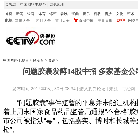
央视网
|
中国网络电视台
|
网站地图
首页
新闻
经济
体育
综艺
春晚
戏曲
音乐
科教
青少
文化
艺术
电视
频道大全
栏目大全
节目大全
直播中国
赛事直播
网络
中国网络电视台
>
经济台
>
资讯
>
问题胶囊发酵14股中招 多家基金公
发布时间:2012年05月30日 08:34 |
进入复兴论坛
| 来源：每经网
“问题胶囊”事件短暂的平息并未能让机构
着上周末国家食品药品监管局通报“不合格”胶
市公司被指涉“毒”，包括嘉实、博时和长城等
枪”。