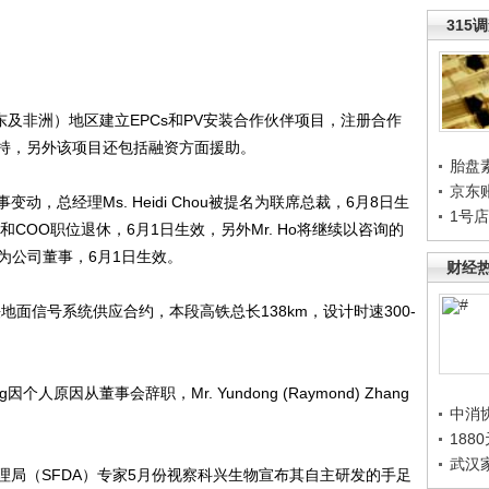
315
及非洲）地区建立EPCs和PV安装合作伙伴项目，注册合作
持，另外该项目还包括融资方面援助。
胎盘
京东
总经理Ms. Heidi Chou被提名为联席总裁，6月8日生
1号
o将从董事会和COO职位退休，6月1日生效，另外Mr. Ho将继续以咨询的
被任命为公司董事，6月1日生效。
财经
信号系统供应合约，本段高铁总长138km，设计时速300-
ng因个人原因从董事会辞职，Mr. Yundong (Raymond) Zhang
中消
188
武汉
（SFDA）专家5月份视察科兴生物宣布其自主研发的手足