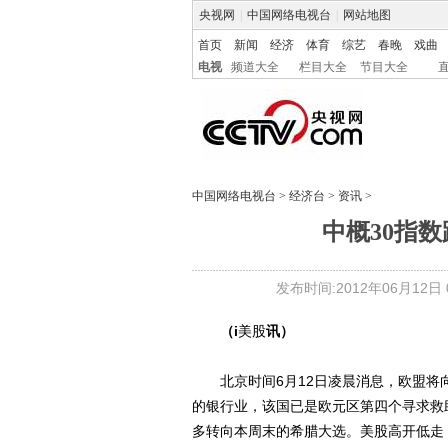
央视网
|
中国网络电视台
|
网站地图
首页
新闻
经济
体育
综艺
春晚
戏曲
电视
频道大全
栏目大全
节目大全
中国网络电视台
>
经济台
>
资讯
>
中概30指数跌
发布时间:2012年06月12日 0
（i
美股
讯）
北京时间6月12日凌晨消息，欧盟将向
的银行业，该国已是欧元区第四个寻求救
多转向本周末的希腊大选。美股高开低走