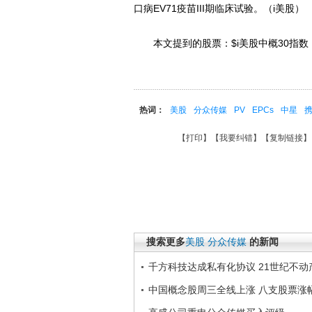
口病EV71疫苗III期临床试验。（i美股）
本文提到的股票：$i美股中概30指数（I
热词：
美股
分众传媒
PV
EPCs
中星
【
打印
】【
我要纠错
】【
复制链接
】
搜索更多
美股
分众传媒
的新闻
千方科技达成私有化协议 21世纪不动产
中国概念股周三全线上涨 八支股票涨