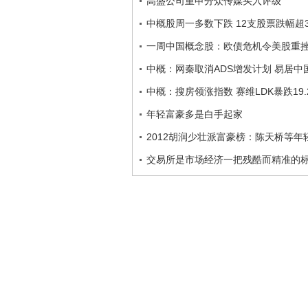
高盛公司重申分众传媒买入评级
中概股周一多数下跌 12支股票跌幅超
一周中国概念股：欧债危机令美股重挫
中概：网秦取消ADS增发计划 易居中国
中概：搜房领涨指数 赛维LDK暴跌19.
年轻富豪多是白手起家
2012胡润少壮派富豪榜：陈天桥等
交易所是市场经济一把残酷而精准的