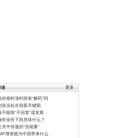
解读
更多
品价格时涨时跌有“解药”吗
制造业处在创新关键期
业不能靠“不回复”谋发展
油价金价下跌意味什么？
公关中传递的“负能量”
IMF增资能为中国带来什么