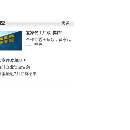
调查
更多
宜家代工厂成“弃妇”
合作存霸王条款，多家代
工厂被关。
宝案件波澜起伏
咖啡企业资金告急
吉案最迟7月底有结果