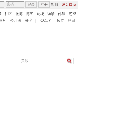
登录
注册
客服
设为首页
城
社区
微博
博客
论坛
访谈
邮箱
游戏
画片
公开课
播客
|
CCTV
频道
栏目