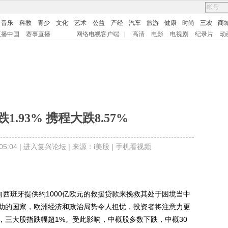
音乐
科教
青少
文化
艺术
公益
产经
汽车
旅游
健康
时尚
三农
商
直播中国
赛事直播
网络电视客户端
|
高清
电影
电视剧
纪录片
动
1.93% 携程大跌8.57%
5:04 |
进入复兴论坛
| 来源：i美股 |
手机看视频
西班牙提供约1000亿欧元的救援贷款来挽救其处于困境当中
助的国家，欧洲经济和政治局势令人担忧，投资者将注意力更
，三大股指跌幅超1%。受此影响，中概股多数下跌，中概30