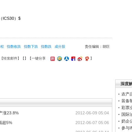
CS30）$
携程
指数收跌
指数下跌
指数跌
成分股
责任编辑：胡巨
【
转发邮件
】【
】
【一键分享
】
深度
农产
装备
彩票
涨23.8%
2012-06-09 05:04
国际
奶企
幅超5%
2012-06-07 05:06
参与