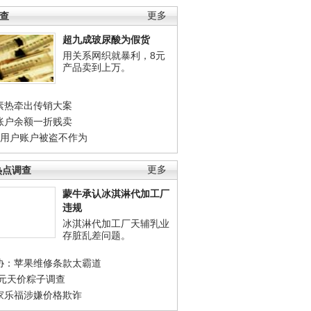
调查
更多
超九成玻尿酸为假货
用关系网织就暴利，8元
产品卖到上万。
素热牵出传销大案
账户余额一折贱卖
店用户账户被盗不作为
热点调查
更多
蒙牛承认冰淇淋代加工厂
违规
冰淇淋代加工厂天辅乳业
存脏乱差问题。
协：苹果维修条款太霸道
0元天价粽子调查
家乐福涉嫌价格欺诈