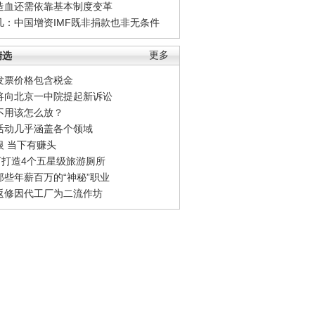
造血还需依靠基本制度变革
凡：中国增资IMF既非捐款也非无条件
精选
更多
发票价格包含税金
将向北京一中院提起新诉讼
不用该怎么放？
活动几乎涵盖各个领域
银 当下有赚头
0万打造4个五星级旅游厕所
那些年薪百万的“神秘”职业
返修因代工厂为二流作坊