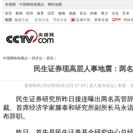
央视网
|
中国网络电视台
|
网站地图
首页
新闻
经济
体育
综艺
春晚
戏曲
音乐
科教
青少
文化
艺术
电视
频道大全
栏目大全
节目大全
直播中国
赛事直播
网络
中国网络电视台
>
经济台
>
资讯
>
民生证券现高层人事地震：两
发布时间:2012年06月12日 07:34 |
进入复兴论坛
| 来源：
民生证券研究所昨日接连曝出两名高管辞
裁、首席经济学家滕泰和研究所副所长马永
布辞职。
昨日，首先是民生证券基金研究中心总经