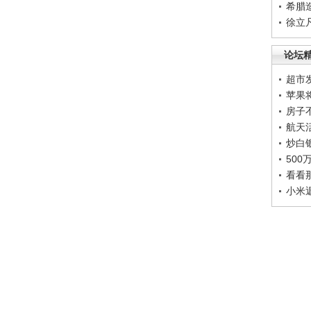
希腊
徐立
论坛
超市
苹果
房子
航天
炒白
50
看看
小米