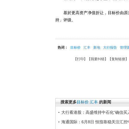
基於更高资产净值折让，目标价由原来的
持」评级。
热词：
目标价
汇丰
新地
大行报告
管理
【
打印
】【
我要纠错
】【
复制链接
】
搜索更多
目标价
汇丰
的新闻
大行看港股：高盛维持中石化“确信买
海通国际：6月8日 恒指靠稳关注汇控