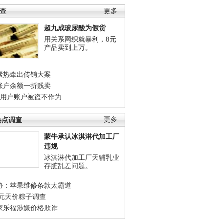
调查
更多
超九成玻尿酸为假货
用关系网织就暴利，8元
产品卖到上万。
素热牵出传销大案
账户余额一折贱卖
店用户账户被盗不作为
热点调查
更多
蒙牛承认冰淇淋代加工厂
违规
冰淇淋代加工厂天辅乳业
存脏乱差问题。
协：苹果维修条款太霸道
0元天价粽子调查
家乐福涉嫌价格欺诈