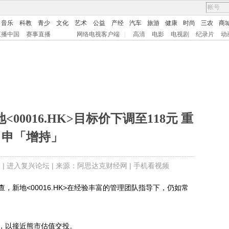
音乐
科教
青少
文化
艺术
公益
产经
汽车
旅游
健康
时尚
三农
商
直播中国
赛事直播
网络电视客户端
|
高清
电影
电视剧
纪录片
动
0016.HK>目标价下调至118元 重
申「增持」
 |
进入复兴论坛
| 来源：阿思达克财经网 |
手机看视频
地<00016.HK>在经验丰富的管理团队指导下，仍如常
以接近熊市估值交投。