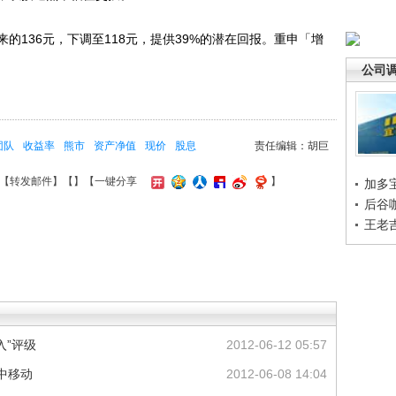
136元，下调至118元，提供39%的潜在回报。重申「增
公司
团队
收益率
熊市
资产净值
现价
股息
责任编辑：胡巨
【
转发邮件
】【
】
【一键分享
】
加多
后谷
王老
入”评级
2012-06-12 05:57
中移动
2012-06-08 14:04