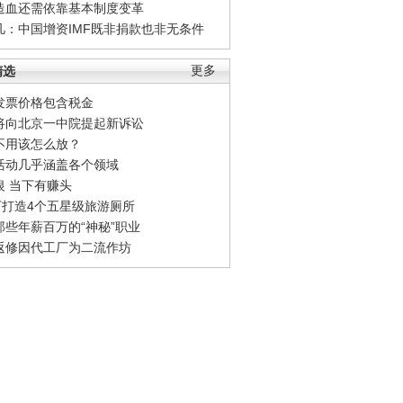
造血还需依靠基本制度变革
凡：中国增资IMF既非捐款也非无条件
精选
更多
发票价格包含税金
将向北京一中院提起新诉讼
不用该怎么放？
活动几乎涵盖各个领域
银 当下有赚头
0万打造4个五星级旅游厕所
那些年薪百万的“神秘”职业
返修因代工厂为二流作坊