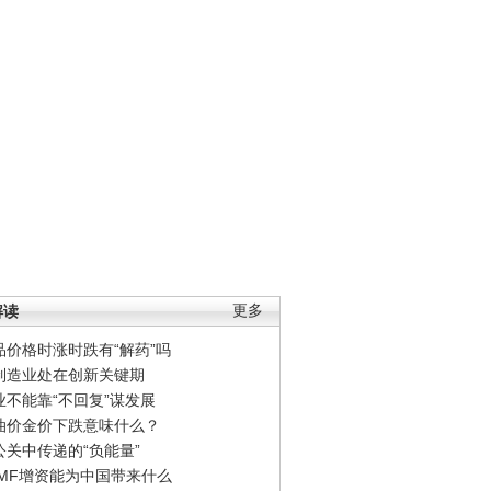
解读
更多
品价格时涨时跌有“解药”吗
制造业处在创新关键期
业不能靠“不回复”谋发展
油价金价下跌意味什么？
公关中传递的“负能量”
IMF增资能为中国带来什么