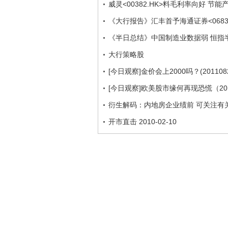
威灵<00382.HK>料毛利率向好 节
《大行报告》汇丰首予海通证券<06837
《半日总结》中国制造业数据弱 恒指
大行策略股
[今日观察]金价会上2000吗？(2011082
[今日观察]欧美股市缘何再现恐慌（201
衍生解码：内地房企业绩前 可关注有
开市直击 2010-02-10