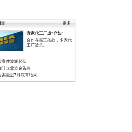
调查
更多
宜家代工厂成“弃妇”
合作存霸王条款，多家代
工厂被关。
宝案件波澜起伏
咖啡企业资金告急
吉案最迟7月底有结果