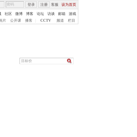
登录
注册
客服
设为首页
城
社区
微博
博客
论坛
访谈
邮箱
游戏
画片
公开课
播客
|
CCTV
频道
栏目