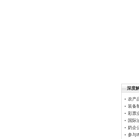
深度
农产
装备
彩票
国际
奶企
参与