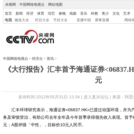
央视网
|
中国网络电视台
|
网站地图
首页
新闻
经济
体育
综艺
春晚
戏曲
音乐
科教
青少
文化
艺术
电视
频道大全
栏目大全
节目大全
直播中国
赛事直播
网络
中国网络电视台
>
经济台
>
资讯
>
《大行报告》汇丰首予海通证券<06837.H
元
发布时间:2012年05月31日 13:34 |
进入复兴论坛
| 来源：阿思
汇丰环球研究表示，海通证券<06837.HK>已渡过动荡环境，并
务及审慎管治，有助公司去年全年及今年首季录得领先收入表现。首予H
元；A股评级「中性」，目标价10元人民币。