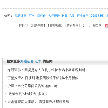
热词：
海通证券
汇丰
目标价
大行报告
H股
A股
产业转型
06837.HK
【
打印
】【
我要纠错
】【
复制链接
】【
转发邮件
】【
】
【一键分享
搜索更多
海通证券
汇丰
的新闻
海通证券：回调是介入良机，维持市场中期乐观判断
丁蟹效应21日杀到 港股周跌逾千點创4个月新低
沪深上市公司早间公告速递(5.10)
“政策红利”让A股“红”多久？
大盘涌现两大驱动力 震荡攀升格局料延续