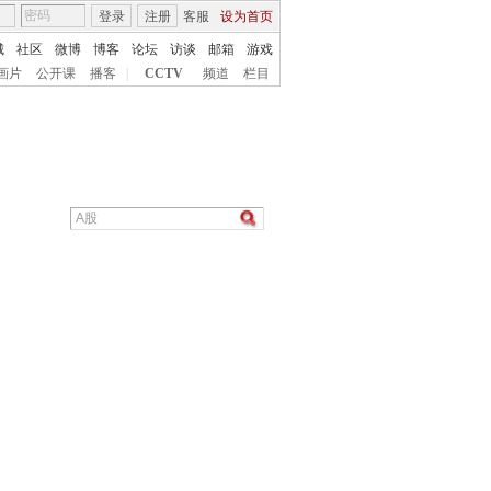
登录
注册
客服
设为首页
城
社区
微博
博客
论坛
访谈
邮箱
游戏
画片
公开课
播客
|
CCTV
频道
栏目