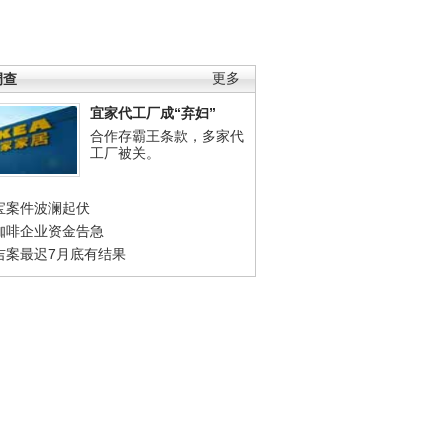
调查
更多
宜家代工厂成“弃妇”
合作存霸王条款，多家代
工厂被关。
宝案件波澜起伏
咖啡企业资金告急
吉案最迟7月底有结果