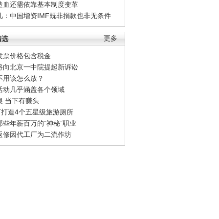
造血还需依靠基本制度变革
凡：中国增资IMF既非捐款也非无条件
精选
更多
发票价格包含税金
将向北京一中院提起新诉讼
不用该怎么放？
活动几乎涵盖各个领域
银 当下有赚头
0万打造4个五星级旅游厕所
那些年薪百万的“神秘”职业
返修因代工厂为二流作坊