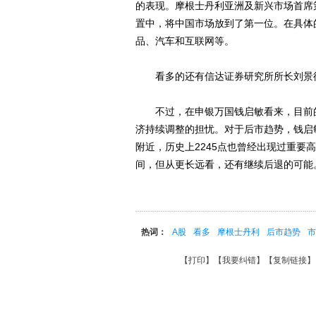
的表现。摩根士丹利亚洲及新兴市场首席
置中，将中国市场放到了第一位。在具体
品、汽车和互联网等。
看多的还有信达证券研究所所长刘景德，
不过，在申银万国钱启敏看来，目前的
济持续调整的担忧。对于后市趋势，钱启敏
附近，历史上2245点也曾经出现过重要
间，但从更长远看，还有继续后退的可能
热词：
A股
看多
摩根士丹利
后市趋势
市
【
打印
】【
我要纠错
】【
复制链接
】