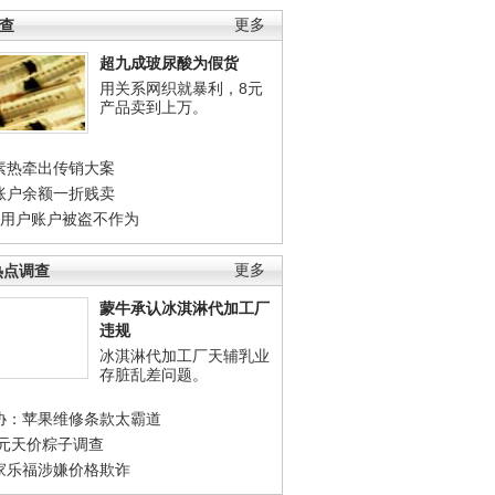
调查
更多
超九成玻尿酸为假货
用关系网织就暴利，8元
产品卖到上万。
素热牵出传销大案
账户余额一折贱卖
店用户账户被盗不作为
热点调查
更多
蒙牛承认冰淇淋代加工厂
违规
冰淇淋代加工厂天辅乳业
存脏乱差问题。
协：苹果维修条款太霸道
0元天价粽子调查
家乐福涉嫌价格欺诈