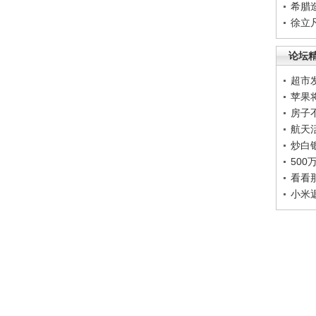
希腊
徐立
论坛
超市
苹果
房子
航天
炒白
50
看看
小米