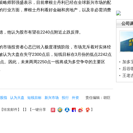
策略师郭强盛表示，目前摩根士丹利已经在全球新兴市场的配
的行业方面，摩根士丹利看好金融和房地产，以及非必需消费
公司
他认为股市有望在2240点附近止跌反弹。
市场投资者心态已转入极度谨慎阶段，市场充斥着对实体经
认为大盘在失守2300点后，短线目标在3月份的低点2242点
高点。因此，未来两周2250点一线将成为多空争夺的主要区
加多
后谷
。
王老
股指
认为大盘
短线目标
新兴市场
投行
外资
责任编辑：胡巨
【
转发邮件
】【
】
【一键分享
】