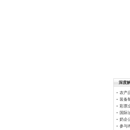
深度
农产
装备
彩票
国际
奶企
参与