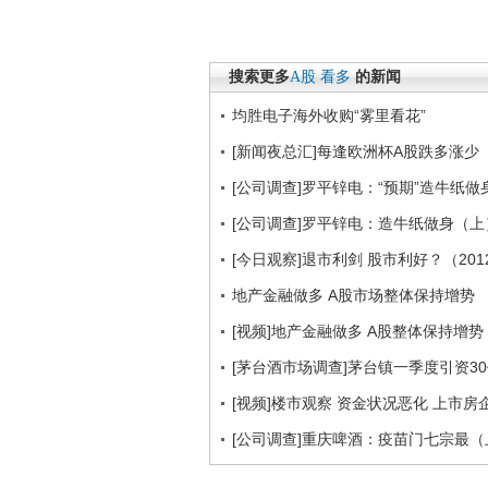
搜索更多
A股
看多
的新闻
均胜电子海外收购“雾里看花”
[新闻夜总汇]每逢欧洲杯A股跌多涨少
[公司调查]罗平锌电：“预期”造牛纸
[公司调查]罗平锌电：造牛纸做身（上
[今日观察]退市利剑 股市利好？（2012
地产金融做多 A股市场整体保持增势
[视频]地产金融做多 A股整体保持增势
[茅台酒市场调查]茅台镇一季度引资3
[视频]楼市观察 资金状况恶化 上市房
[公司调查]重庆啤酒：疫苗门七宗最（