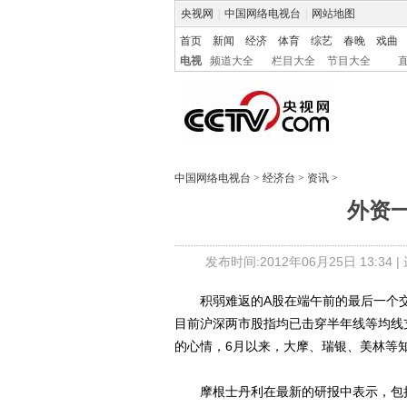
央视网
|
中国网络电视台
|
网站地图
首页
新闻
经济
体育
综艺
春晚
戏曲
电视
频道大全
栏目大全
节目大全
中国网络电视台
>
经济台
>
资讯
>
外资
发布时间:2012年06月25日 13:34 |
积弱难返的A股在端午前的最后一个交易
目前沪深两市股指均已击穿半年线等均线
的心情，6月以来，大摩、瑞银、美林等
摩根士丹利在最新的研报中表示，包括