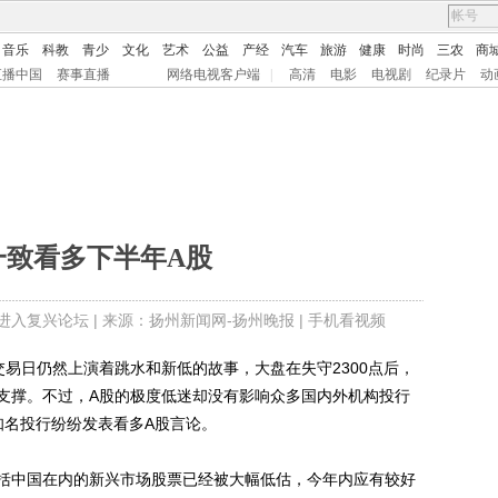
音乐
科教
青少
文化
艺术
公益
产经
汽车
旅游
健康
时尚
三农
商
直播中国
赛事直播
网络电视客户端
|
高清
电影
电视剧
纪录片
动
一致看多下半年A股
进入复兴论坛
| 来源：扬州新闻网-扬州晚报 |
手机看视频
日仍然上演着跳水和新低的故事，大盘在失守2300点后，
支撑。不过，A股的极度低迷却没有影响众多国内外机构投行
知名投行纷纷发表看多A股言论。
中国在内的新兴市场股票已经被大幅低估，今年内应有较好