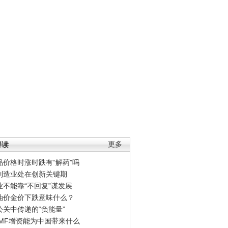
解读
更多
品价格时涨时跌有“解药”吗
制造业处在创新关键期
业不能靠“不回复”谋发展
油价金价下跌意味什么？
公关中传递的“负能量”
IMF增资能为中国带来什么