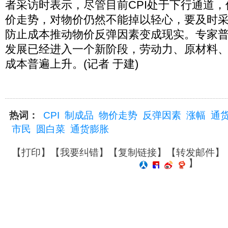
者采访时表示，尽管目前CPI处于下行通道
价走势，对物价仍然不能掉以轻心，要及时
防止成本推动物价反弹因素变成现实。专家
发展已经进入一个新阶段，劳动力、原材料
成本普遍上升。(记者 于建)
热词：
CPI
制成品
物价走势
反弹因素
涨幅
通
市民
圆白菜
通货膨胀
【
打印
】【
我要纠错
】【
复制链接
】【
转发邮件
】
】