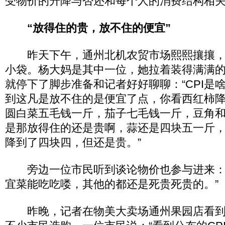
受物价的升降与否还和每个人的消费结构相
“放得住的贵，放不住的便宜”
昨天下午，通州北机农贸市场熙熙攘攘，
小袋。杨大妈是其中一位，她拉着装得满满
就停下了脚步准备和记者好好聊聊：“CPI是
到这凡是放不住的是便宜了点，你看西红柿
圆白菜五毛钱一斤，茄子七毛钱一斤，豆角
是那放得住的还是贵啊，蒜还是四块五一斤
降到了四块四，但还是贵。”
旁边一位市民听到谈论物价也参与进来：
宜菜能吃吃喽，其他的都还是死贵死贵的。”
昨晚，记者在物美大卖场通州果园店看到