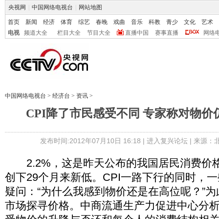
央视网
|
中国网络电视台
|
网站地图
首页
新闻
经济
体育
综艺
春晚
戏曲
音乐
科教
青少
文化
艺术
电视
频道大全
栏目大全
节目大全
直播中国
赛事直播
网络
中国网络电视台
>
经济台
>
资讯
>
CPI降了市民感受不同 专家称对物
发布时间:2012年07月10日 16:18 |
进入复兴论坛
| 来源：
2.2%，这是昨天公布的我国居民消费价格
创下29个月来新低。CPI一路下行的同时，
疑问：“为什么我感到物价还是在高位呢？”
市场探寻价格。中商流通生产力促进中心分