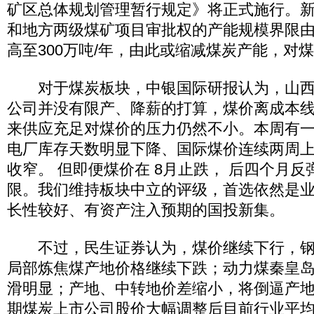
矿区总体规划管理暂行规定》将正式施行。
和地方两级煤矿项目审批权的产能规模界限由原
高至300万吨/年，由此或缩减煤炭产能，对
对于煤炭板块，中银国际研报认为，山西
公司并没有限产、降薪的打算，煤价离成本
来供应充足对煤价的压力仍然不小。本周有
电厂库存天数明显下降、国际煤价连续两周
收窄。 但即便煤价在 8月止跌， 后四个月
限。我们维持板块中立的评级，首选依然是
长性较好、有资产注入预期的国投新集。
不过，民生证券认为，煤价继续下行，钢
局部炼焦煤产地价格继续下跌；动力煤秦皇
滑明显；产地、中转地价差缩小，将倒逼产
期煤炭上市公司股价大幅调整后目前行业平均