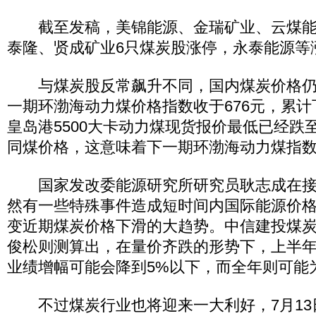
截至发稿，美锦能源、金瑞矿业、云煤能
泰隆、贤成矿业6只煤炭股涨停，永泰能源等
与煤炭股反常飙升不同，国内煤炭价格仍
一期环渤海动力煤价格指数收于676元，累计
皇岛港5500大卡动力煤现货报价最低已经跌至
同煤价格，这意味着下一期环渤海动力煤指
国家发改委能源研究所研究员耿志成在接
然有一些特殊事件造成短时间内国际能源价
变近期煤炭价格下滑的大趋势。中信建投煤
俊松则测算出，在量价齐跌的形势下，上半
业绩增幅可能会降到5%以下，而全年则可能
不过煤炭行业也将迎来一大利好，7月13