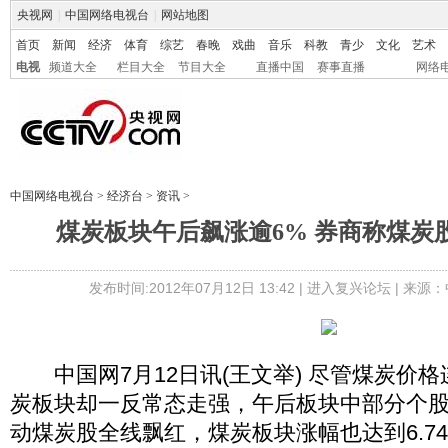
央视网
|
中国网络电视台
|
网站地图
首页
新闻
经济
体育
综艺
春晚
戏曲
音乐
科教
青少
文化
艺术
电视
频道大全
栏目大全
节目大全
直播中国
赛事直播
网络
中国网络电视台
>
经济台
>
资讯
>
煤炭板块午后飙涨逾6% 券商称煤炭
发布时间:2012年07月12日 13:42 |
进入复兴论坛
| 来源：
中国网7月12日讯(王文举) 尽管煤炭价
炭板块却一反常态走强，午后板块中部分个
动煤炭股全线飘红，煤炭板块涨幅也达到6.7