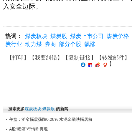
入安全边际。
热词：
煤炭板块
煤炭股
煤炭上市公司
煤炭价格
炭行业
动力煤
券商
部分个股
飙涨
【
打印
】【
我要纠错
】【
复制链接
】【
转发邮件
】
】
搜索更多
煤炭板块
煤炭股
的新闻
午盘：沪窄幅震荡跌0.28% 水泥金融跌幅居前
A股“喝酒”行情昨再现