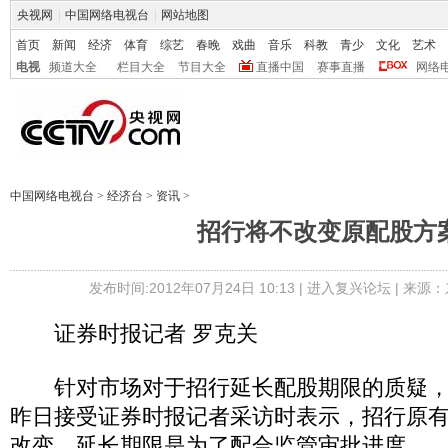
央视网
|
中国网络电视台
|
网站地图
首页
新闻
经济
体育
综艺
春晚
戏曲
音乐
科教
青少
文化
艺术
电视
频道大全
栏目大全
节目大全
直播中国
赛事直播
网络
中国网络电视台
>
经济台
>
资讯
>
招行将不改变原配股方
发布时间:2012年07月24日 10:13 |
进入复兴论坛
| 来源：
证券时报记者 罗克关
针对市场对于招行延长配股期限的质疑，
昨日接受证券时报记者采访时表示，招行原
改变，延长期限是为了配合监管审批进度。