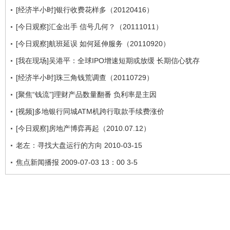
[经济半小时]银行收费花样多（20120416）
[今日观察]汇金出手 信号几何？（20111011）
[今日观察]航班延误 如何延伸服务（20110920）
[我在现场]吴港平：全球IPO增速短期或放缓 长期信心犹存
[经济半小时]珠三角钱荒调查（20110729）
[聚焦“钱流”]理财产品数量翻番 负利率是主因
[视频]多地银行同城ATM机跨行取款手续费涨价
[今日观察]房地产博弈再起（2010.07.12）
老左：寻找大盘运行的方向 2010-03-15
焦点新闻播报 2009-07-03 13：00 3-5