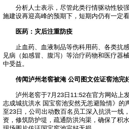
分析人士表示，尽管此类行情驱动性较强
施建设再迎高峰的预期下，短期内仍有一定
医药：灾后注重防疫
止血药、血液制品等伤科用药、各类抗感
见病（如感冒、腹泻）等治疗药物和医疗器
中受益。
传闻泸州老窖被淹 公司图文佐证窖池完
泸州老窖于7月23日11:52在官方网站上
志成城抗洪水 国宝窖池安然无恙避险情》的声
至23日，公司出动数百名员工深入抗洪一线
资，修筑防护堤，疏通防洪沟渠，确保了积
现场图片佐证国宝窖池完好无损。