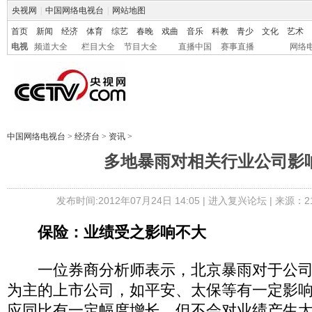
央视网
|
中国网络电视台
|
网站地图
首页
新闻
经济
体育
综艺
春晚
戏曲
音乐
科教
青少
文化
艺术
电视
频道大全
栏目大全
节目大全
直播中国
赛事直播
网络
中国网络电视台
>
经济台
>
资讯
>
多地暴雨对相关行业公司影
发布时间:2012年07月24日 14:05 |
进入复兴论坛
| 来源：2
保险：业绩受之影响不大
一位券商分析师表示，北京暴雨对于公司
为主的上市公司，如平安、太保等有一定影
应同比有一定幅度增长，但不会对业绩产生太