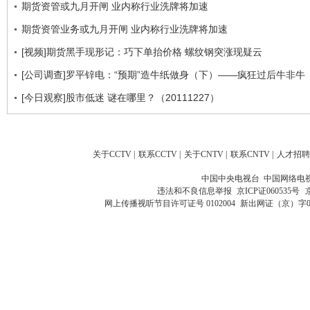
期货资管或九月开闸 业内称行业洗牌将加速
期货资管业务或九月开闸 业内称行业洗牌将加速
[视频]期货黑手现形记：巧下单抬价格 螺纹钢突涨现疑云
[公司调查]罗平锌电：“预期”造牛纸做身（下）——疯狂过后牛非牛
[今日观察]股市低迷 谜在哪里？（20111227）
关于CCTV
|
联系CCTV
|
关于CNTV
|
联系CNTV
|
人才招聘
中国中央电视台 中国网络电
违法和不良信息举报
京ICP证060535号
网上传播视听节目许可证号 0102004
新出网证（京）字0