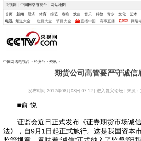
央视网
|
中国网络电视台
|
网站地图
首页
新闻
经济
体育
综艺
春晚
戏曲
音乐
科教
青少
文化
艺术
电视
频道大全
栏目大全
节目大全
直播中国
赛事直播
网络
中国网络电视台
>
经济台
>
资讯
>
期货公司高管要严守诚信
发布时间:2012年08月03日 07:12 |
进入复兴论坛
| 来源：
■俞 悦
证监会近日正式发布《证券期货市场诚信
法》，自9月1日起正式施行。这是我国资本
监管规章，意味着“诚信”正式纳入了监督管理