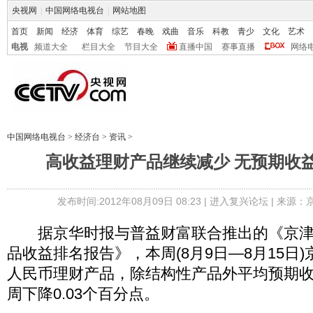
央视网
|
中国网络电视台
|
网站地图
首页
新闻
经济
体育
综艺
春晚
戏曲
音乐
科教
青少
文化
艺术
电视
频道大全
栏目大全
节目大全
直播中国
赛事直播
网络
中国网络电视台
>
经济台
>
资讯
>
高收益理财产品继续减少 无预期收益率
发布时间:2012年08月09日 08:23 |
进入复兴论坛
| 来源：
据京华时报与普益财富联合推出的《京津
品收益排名报告》，本周(8月9日—8月15日
人民币理财产品，除结构性产品外平均预期收益
周下降0.03个百分点。