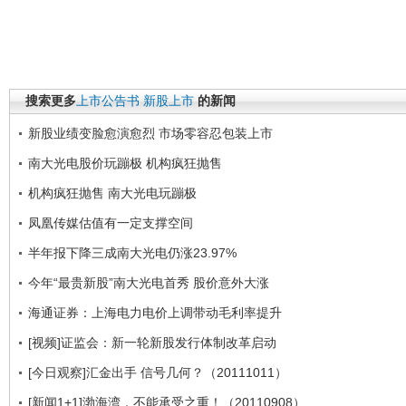
搜索更多
上市公告书
新股上市
的新闻
新股业绩变脸愈演愈烈 市场零容忍包装上市
南大光电股价玩蹦极 机构疯狂抛售
机构疯狂抛售 南大光电玩蹦极
凤凰传媒估值有一定支撑空间
半年报下降三成南大光电仍涨23.97%
今年“最贵新股”南大光电首秀 股价意外大涨
海通证券：上海电力电价上调带动毛利率提升
[视频]证监会：新一轮新股发行体制改革启动
[今日观察]汇金出手 信号几何？（20111011）
[新闻1+1]渤海湾，不能承受之重！（20110908）