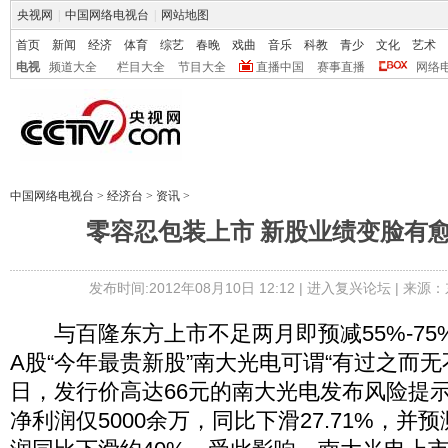
央视网
|
中国网络电视台
|
网站地图
首页
新闻
经济
体育
综艺
春晚
戏曲
音乐
科教
青少
文化
艺术
电视
频道大全
栏目大全
节目大全
直播中国
赛事直播
网络
中国网络电视台
>
经济台
>
资讯
>
零容忍包装上市 新股业绩变脸有
发布时间:2012年08月10日 12:12 |
进入复兴论坛
| 来源：
与百隆东方上市不足两月即预减55%-75
A股“今年最贵新股”南大光电可谓“有过之而无
日，发行价高达66元的南大光电发布风险提
净利润仅5000余万，同比下滑27.71%，并