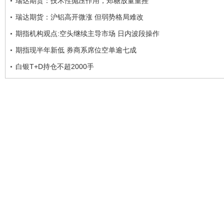
瑞达期货：技术性抛压作用，郑糖放量重挫
瑞达期货：沪铝高开微涨 但弱势格局难改
期指机构观点:空头继续主导市场 日内波段操作
期指现半年新低 券商系席位空单逾七成
白银T+D持仓不超2000手