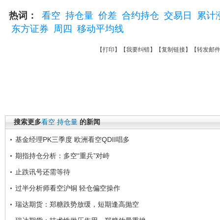
热词：
看空
持仓量
价差
合约持仓
交易日
累计
东方证券
周四
移动平均线
【
打印
】【
我要纠错
】【
复制链接
】【
转发邮
搜索更多
看空
持仓量
的新闻
基金经理PK三季度 欧洲看空QDII唱多
期指持仓分析：多空“重兵”对峙
止跌讯号还需等待
过半分析师看空沪铜 轻仓偏空操作
瑞达期货：郑糖跌势放缓，短期逢高抛空