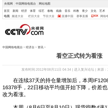
央视网
|
中国网络电视台
|
网站地图
首页
新闻
经济
体育
综艺
春晚
戏曲
音乐
科教
青少
文化
艺术
电视
频道大全
栏目大全
节目大全
直播中国
赛事直播
网络
中国网络电视台
>
经济台
>
资讯
>
看空正式转为看涨
发布时间:2012年08月11日 04:34 |
进入复兴论坛
| 来源：
在连续37天的持仓量增加后，本周IF120
16378手，22日移动平均值开始下降，价差
改为看涨。
本周（8月6日至8月10日）现货指数4涨