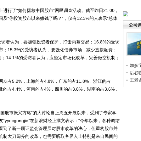
行了“如何拯救中国股市”网民调查活动。截至昨日21:00，
及“你投资股市以来赚钱了吗？”，仅有12.3%的人表示“总体
公司
受访者认为，要加强投资者保护，打击内幕交易；16.8%的受访
；15.3%的受访者认为，要强化债券市场，减少直接融资；
限制；14.1%的受访者认为，应坚定市场化改革，完善做空机制；
加多
后谷
王老
5.2%，上海的占4.8%，广东的占11.8%，浙江的占
北的占4.4%，河南的占4%，四川的占3.8%，湖南的占3.6%，
国股市振兴方略”的大讨论自上周五开展以来，受到了专家学
yecgongjie”在新浪财经上撰文表示：“今年以来，各种调结
看到了新一届证监会管理层对股市改革的决心，但重构股市并
机制大刀阔斧的改革，也需要听取各界人士特别是来自民间的