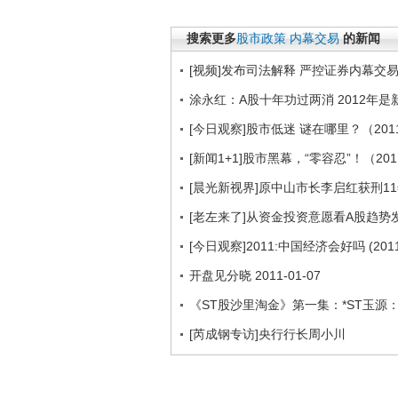
搜索更多
股市政策
内幕交易
的新闻
[视频]发布司法解释 严控证券内幕交
涂永红：A股十年功过两消 2012年
[今日观察]股市低迷 谜在哪里？（2011
[新闻1+1]股市黑幕，“零容忍”！（201
[晨光新视界]原中山市长李启红获刑11
[老左来了]从资金投资意愿看A股趋势发展(2
[今日观察]2011:中国经济会好吗 (2011.
开盘见分晓 2011-01-07
《ST股沙里淘金》第一集：*ST玉源
[芮成钢专访]央行行长周小川