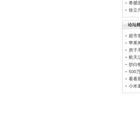
希腊
徐立
论坛
超市
苹果
房子
航天
炒白
50
看看
小米