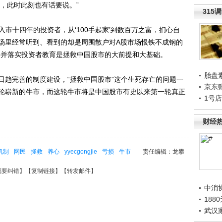
民，此时此刻也有话要说。”
315
市十四年的投资者，从‘100手起家’到数百万之富，扪心自
场里经常听到、看到的却是周围散户对A股市场恨铁不成钢的
善并落实投资者教育是拯救中国股市的大前提和大基础。
胎盘
趋完善的制度建设，“拯救中国股市”这个生死存亡的问题一
京东
轮崭新的牛市，而这轮牛市将是中国股市有史以来第一轮真正
1号
财经
机制
网民
拯救
养心
yyecgongjie
亏损
牛市
责任编辑：龙攀
我要纠错
】【
复制链接
】【
转发邮件
】
中消
188
武汉