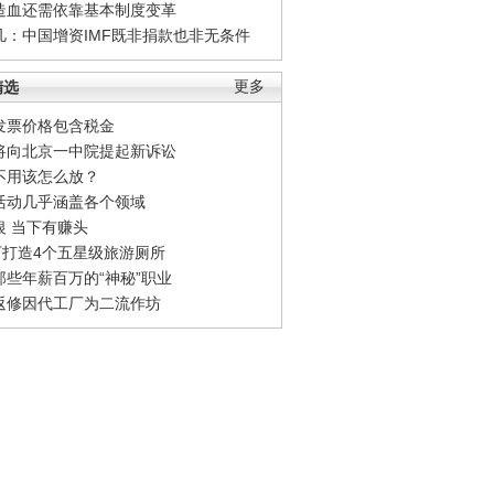
造血还需依靠基本制度变革
凡：中国增资IMF既非捐款也非无条件
精选
更多
发票价格包含税金
将向北京一中院提起新诉讼
不用该怎么放？
活动几乎涵盖各个领域
银 当下有赚头
0万打造4个五星级旅游厕所
那些年薪百万的“神秘”职业
返修因代工厂为二流作坊