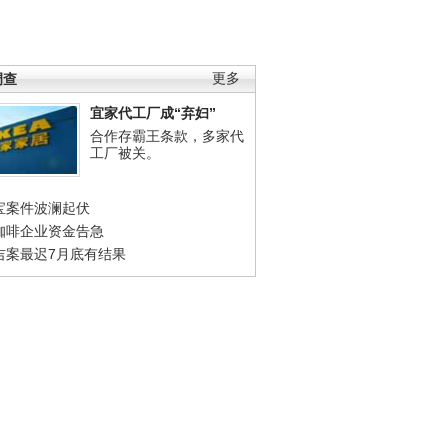
调查
更多
宜家代工厂成“弃妇”
合作存霸王条款，多家代
工厂被关。
宝案件波澜起伏
咖啡企业资金告急
吉案最迟7月底有结果