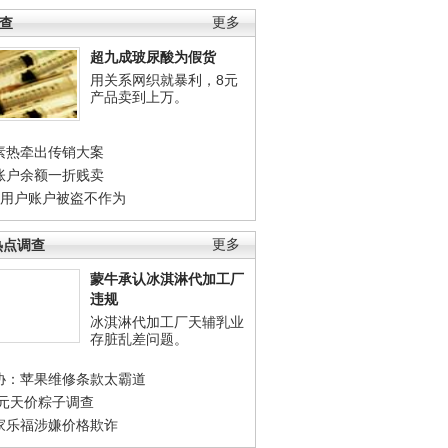
调查
更多
超九成玻尿酸为假货
用关系网织就暴利，8元
产品卖到上万。
素热牵出传销大案
账户余额一折贱卖
店用户账户被盗不作为
热点调查
更多
蒙牛承认冰淇淋代加工厂
违规
冰淇淋代加工厂天辅乳业
存脏乱差问题。
协：苹果维修条款太霸道
0元天价粽子调查
家乐福涉嫌价格欺诈