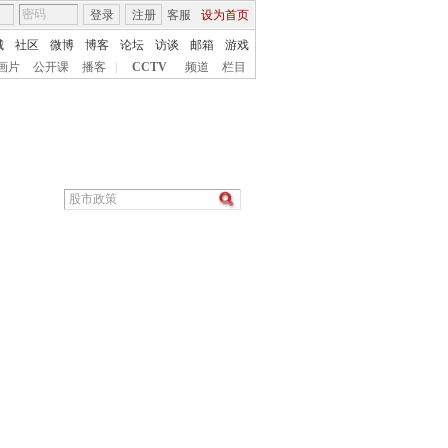
登录
注册
客服
设为首页
城
社区
微博
博客
论坛
访谈
邮箱
游戏
画片
公开课
播客
|
CCTV
频道
栏目