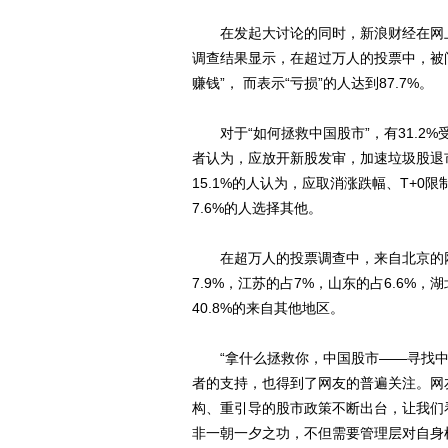
在发起大讨论的同时，新浪财经在网上进
调查结果显示，在超过万人的投票中，被问
赚钱”， 而表示“亏损”的人达到87.7%。
对于“如何拯救中国股市”，有31.2%
者认为，应放开新股发审，加速垃圾股退市
15.1%的人认为，应取消涨跌幅、T+0
7.6%的人选择其他。
在超万人的投票调查中，来自北京的网友占
7.9%，江苏的占7%，山东的占6.6%，湖
40.8%的来自其他地区。
“拿什么拯救你，中国股市——寻找中
者的支持，也得到了网友的普遍关注。网友“y
构、重引导的股市政策不断出台，让我们
非一朝一夕之功，不但需要管理层对自身