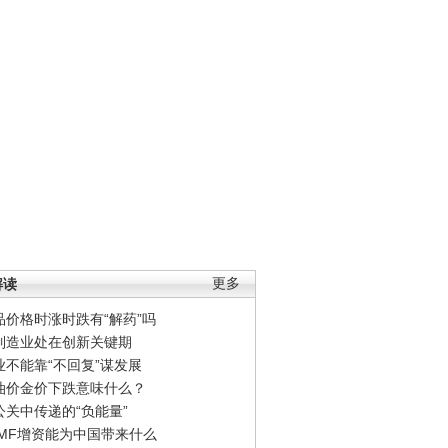
解读
更多
品价格时涨时跌有“解药”吗
制造业处在创新关键期
业不能靠“不回复”谋发展
油价金价下跌意味什么？
公关中传递的“负能量”
IMF增资能为中国带来什么