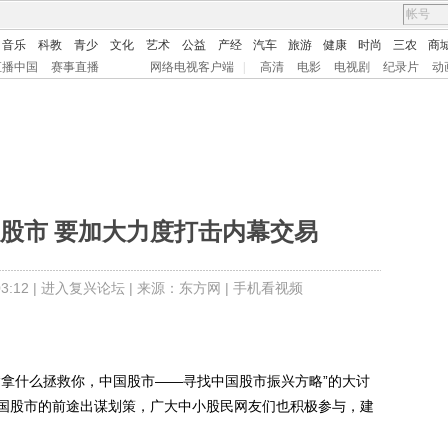
音乐
科教
青少
文化
艺术
公益
产经
汽车
旅游
健康
时尚
三农
商
直播中国
赛事直播
网络电视客户端
|
高清
电影
电视剧
纪录片
动
股市 要加大力度打击内幕交易
:12 |
进入复兴论坛
| 来源：东方网 |
手机看视频
拿什么拯救你，中国股市——寻找中国股市振兴方略”的大讨
国股市的前途出谋划策，广大中小股民网友们也积极参与，建