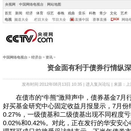
央视网
|
中国网络电视台
|
网站地图
首页
新闻
经济
体育
综艺
春晚
戏曲
音乐
科教
青少
文化
艺术
电视
频道大全
栏目大全
节目大全
直播中国
赛事直播
网络
中国网络电视台
>
经济台
>
资讯
>
资金面有利于债券行情纵
发布时间:2012年08月13日 10:35 |
进入复兴论坛
| 来源：上
在债市的“牛熊”激辩声中，债券基金7月
好买基金研究中心固定收益月报显示，7月份
0.27%，一级债基和二级债基出现不同程度
0.02%和0.42%。对此，正在发行的华安