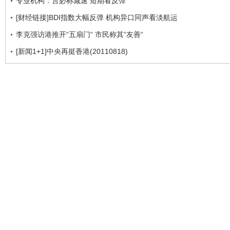
专业机构：言必称减速 短期看反弹
[财经链接]BDI指数大幅反弹 机构异口同声看淡航运
李克强访港推开“五扇门“ 市民称其“友善“
[新闻1+1]中央再挺香港(20110818)