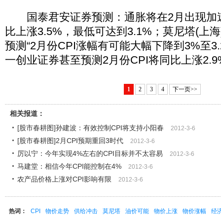
国泰君安证券预测：通胀将在2月出现加速下
比上涨3.5%，最低可达到3.1%；莫尼塔(上
预测“2月份CPI涨幅有可能大幅下降到3%至3
一创业证券甚至预测2月份CPI将同比上涨2.9
1
2
3
4
下一页>>
相关报道：
[股市春耕图]孙建波：有效控制CPI将支持小阳春
2012-3-6
[股市春耕图]2月CPI预期重回3时代
2012-3-6
厉以宁：今年实现4%左右的CPI目标并不太容易
2012-3-6
马建堂：相信今年CPI能控制在4%
2012-3-6
农产品价格上涨对CPI影响有限
2012-3-6
热词：
CPI
物价走势
供给冲击
莫尼塔
油价可能
物价上涨
物价涨幅
经