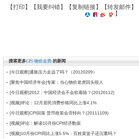
【
打印
】【
我要纠错
】【
复制链接
】【
转发邮件
】
】
搜索更多
CPI
物价走势
的新闻
[今日观察]通胀压力走远了吗？（20120209）
[聚焦中国经济年会]专家：当心物价老虎回头咬人
[今日观察]2012：中国经济会不会软着陆？(20120112)
[视频]评论：12月居民消费价格同比上涨4.1%
[今日观察]CPI回落 货币政策会否转向？(20111109)
[视频]评论：解读10月份CPI经济数据
[视频]10月份CPI同比上涨5.5%：百姓菜篮子还沉重吗？