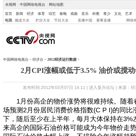
央视网
|
中国网络电视台
|
网站地图
首页
新闻
经济
体育
综艺
春晚
戏曲
音乐
科教
青少
文化
艺术
电视
频道大全
栏目大全
节目大全
直播中国
赛事直播
网络
中国网络电视台
>
经济台
>
2012经济运行数据
>
2月CPI涨幅或低于3.5% 油价或
发布时间:2012年03月07日 14:11 |
进入复兴论坛
| 来源：经
1月份高企的物价涨势将很难持续。随着
场预测2月份居民消费价格指数(C P I)的同比
下，随后至少在上半年，每月大体保持在3%
来高企的国际石油价格可能成为今年物价走