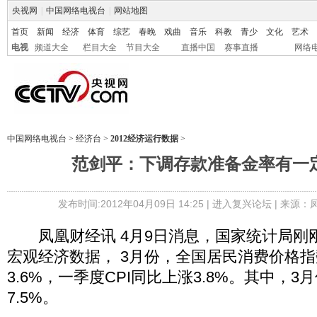
央视网
|
中国网络电视台
|
网站地图
首页
新闻
经济
体育
综艺
春晚
戏曲
音乐
科教
青少
文化
艺术
电视
频道大全
栏目大全
节目大全
直播中国
赛事直播
网络
中国网络电视台
>
经济台
>
2012经济运行数据
>
范剑平：下调存款准备金率有一
发布时间:2012年04月09日 14:25 |
进入复兴论坛
| 来源：
凤凰财经讯 4月9日消息，国家统计局刚
宏观经济数据， 3月份，全国居民消费价格指数
3.6%，一季度CPI同比上涨3.8%。其中，
7.5%。