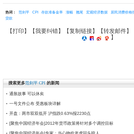
热词：
范剑平
CPI
存款准备金率
涨幅
翘尾
宏观经济数据
居民消费价格
贷款
【
打印
】【
我要纠错
】【
复制链接
】【
转发邮件
】
】
搜索更多
范剑平
CPI
的新闻
通胀故事 可以休矣
一号文件公布 受惠板块详解
开盘：两市双双低开 沪指跌0.63%报2230点
[聚焦中国经济年会]2012年货币政策将针对多个调控目标
[聚焦中国经济年会]专家：当心物价老虎回头咬人