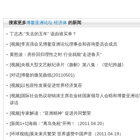
搜索更多
博鳌亚洲论坛
经济体
的新闻
丁志杰:“失去的五年” 该由谁买单？
[视频]李克强会见博鳌亚洲论坛理事会和咨询委员会成员
黄怒波：房价回归理性之时 行业就能“走进春天”
[视频]央视大型文艺献纪录片《旗帜》第八集：《世纪跨越》
[对话]博鳌的微笑曲线(20110501)
[视频]以包容性发展促进世界经济复苏
[视频]国际社会热议胡锦涛主席在金砖国家领导人会晤和博鳌亚洲论
讲话
[视频]专家解读：“亚洲精神” 促进共同繁荣
[新闻1+1]海南：“离岛免税”开闸！（2011.04.20）
[环球视线]展未来共繁荣 世界盛赞中国声音（2011.04.19）