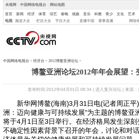
央视网
|
中国网络电视台
|
网站地图
首页
新闻
经济
体育
综艺
春晚
戏曲
音乐
科教
青少
文化
艺术
电视
频道大全
栏目大全
节目大全
直播中国
赛事直播
网络
中国网络电视台
>
经济台
>
2012博鳌亚洲论坛
>
博鳌亚洲论坛2012年年会展望：
发布时间:2012年04月01日 08:34 |
进入复兴论坛
| 来源：
新华网博鳌(海南)3月31日电(记者周正平
洲：迈向健康与可持续发展”为主题的博鳌亚洲
将于4月1日至3日举行。在经济格局发生深
不确定性因素背景下召开的年会，讨论和对