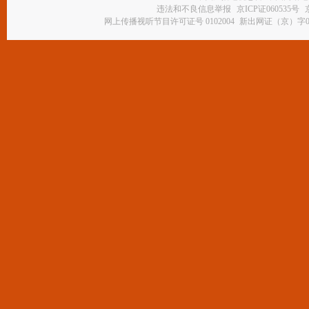
违法和不良信息举报
京ICP证060535号
网上传播视听节目许可证号 0102004
新出网证（京）字0