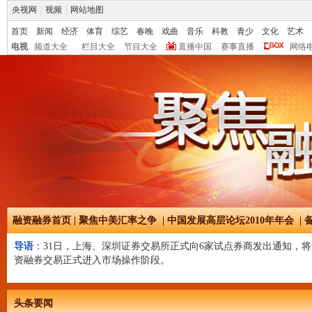
央视网
|
视频
|
网站地图
首页
新闻
经济
体育
综艺
春晚
戏曲
音乐
科教
青少
文化
艺术
电视
频道大全
栏目大全
节目大全
直播中国
赛事直播
网络
融资融券首页
|
聚焦中美汇率之争
|
中国发展高层论坛2010年年会
|
导语
：31日，上海、深圳证券交易所正式向6家试点券商发出通知，将于
资融券交易正式进入市场操作阶段。
头条要闻