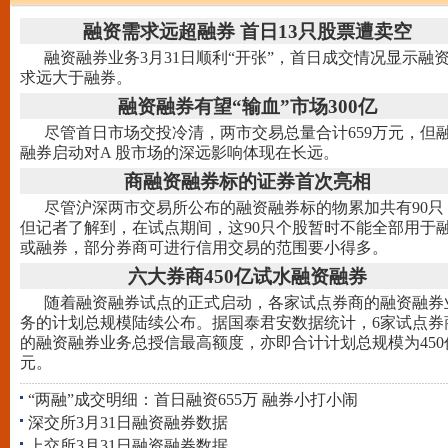
融资需求远超融券 首日13只股票遭卖空
融资融券业务3月31日顺利“开张”，首日成交情况显示融
求远大于融券。
融资融券有望“输血”市场300亿
尽管首日市场交投冷清，两市交易总量合计659万元，但
融券启动对A 股市场的深远影响体现在长远。
商融资融券标的证券首次亮相
尽管沪深两市交易所公布的融资融券标的物累加共有90只
但记者了解到，在试点期间，这90只个股暂时不能全部用于
或融券，部分券商可进行信用交易的范围要小得多。
六大券商450亿试水融资融券
随着融资融券试点的正式启动，各家试点券商的融资融券
务的计划总规模陆续公布。据国泰君安数据统计，6家试点券
的融资融券业务总授信最高额度，亦即合计计划总规模为450
元。
“两融”成交明细：首日融资655万 融券小打小闹
深交所3月31日融资融券数据
上交所3月31日融资融券数据