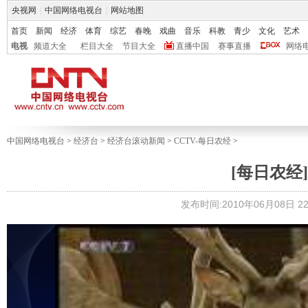
央视网
|
中国网络电视台
|
网站地图
首页
新闻
经济
体育
综艺
春晚
戏曲
音乐
科教
青少
文化
艺术
电视
频道大全
栏目大全
节目大全
直播中国
赛事直播
网络
中国网络电视台
>
经济台
>
经济台滚动新闻
>
CCTV-每日农经
>
[每日农经]清
发布时间:2010年06月08日 22: