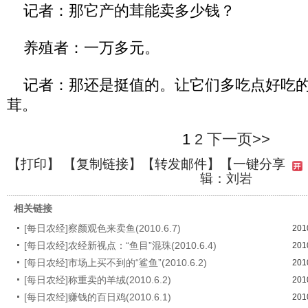
记者：那它产的茸能卖多少钱？
养殖者：一万多元。
记者：那还是挺值的。让它们多吃点好吃的
茸。
1
2
下一页>>
【
打印
】 【
复制链接
】【
转发邮件
】【一键分享
辑：刘岩
相关链接
[每日农经]察颜观色来卖鱼(2010.6.7)
201
[每日农经]农经新视点：“鱼目”混珠(2010.6.4)
201
[每日农经]市场上买不到的“鲨鱼”(2010.6.2)
201
[每日农经]称重卖的羊绒(2010.6.2)
201
[每日农经]赚钱的百日鸡(2010.6.1)
201