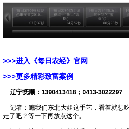
[每日农经]察颜观
[每日农经]农经新
[每日农经]市场上
色来卖鱼(2010....
视点：“鱼目”混
买不到的“鲨
珠(...
鱼”(2...
07分37秒
14分52秒
06分23秒
>>>进入《每日农经》官网
>>>更多精彩致富案例
辽宁抚顺：1390413418；0413-3022297
记者：瞧我们东北大姐这手艺，看着就想吃
走了吧？等一下再放点这个。