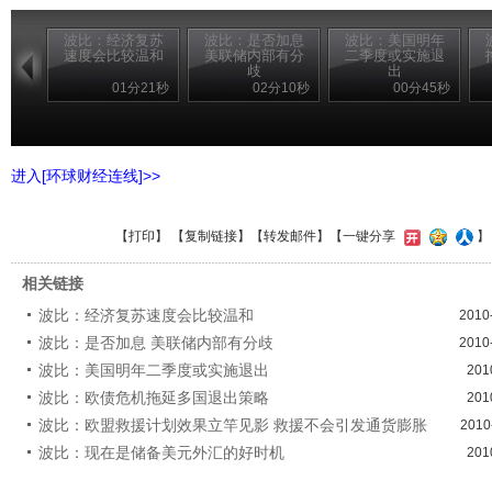
波比：经济复苏
波比：是否加息
波比：美国明年
速度会比较温和
美联储内部有分
二季度或实施退
歧
出
01分21秒
02分10秒
00分45秒
进入[环球财经连线]>>
【
打印
】 【
复制链接
】【
转发邮件
】【一键分享
相关链接
波比：经济复苏速度会比较温和
2010
波比：是否加息 美联储内部有分歧
2010
波比：美国明年二季度或实施退出
201
波比：欧债危机拖延多国退出策略
201
波比：欧盟救援计划效果立竿见影 救援不会引发通货膨胀
2010
波比：现在是储备美元外汇的好时机
201