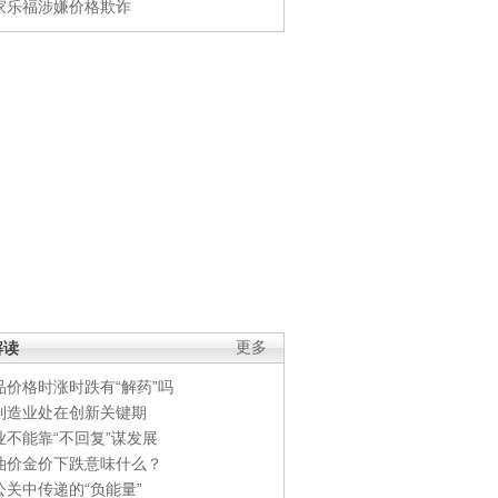
家乐福涉嫌价格欺诈
解读
更多
品价格时涨时跌有“解药”吗
制造业处在创新关键期
业不能靠“不回复”谋发展
油价金价下跌意味什么？
公关中传递的“负能量”