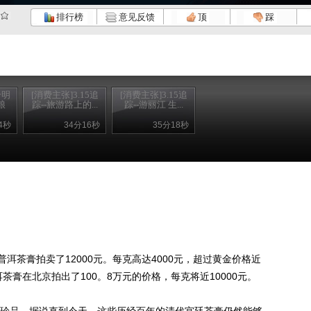
排行榜
意见反馈
顶
踩
个明
[消费主张]3.15追
[消费主张]3.15追
粮
踪--旅游路上的...
踪--游丽江 生...
4秒
34分16秒
35分18秒
洱茶膏拍卖了12000元。每克高达4000元，超过黄金价格近
洱茶膏在北京拍出了100。8万元的价格，每克将近10000元。