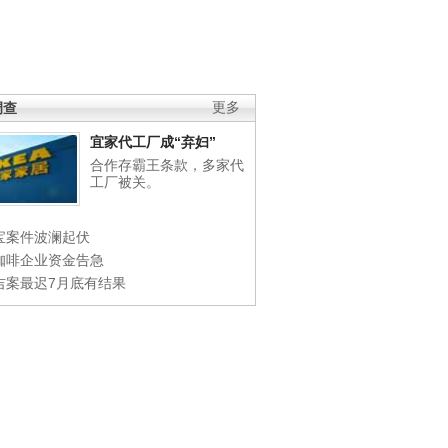
调查
更多
宜家代工厂成“弃妇”
合作存霸王条款，多家代
工厂被关。
宝案件波澜起伏
咖啡企业资金告急
吉案最迟7月底有结果