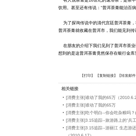
有人说茶膏是18世纪的速溶茶，是茶中
饮用。甚至还有传说：“普洱茶膏能治百病
为了探询传说中的清代宫廷普洱茶膏，我
普洱茶膏就收藏在普洱市，我们能见到传
在朋友的介绍下我们见到了普洱市茶业
想到的是这普洱茶膏竟然保存在银行金库
【
打印
】 【
复制链接
】【
转发邮件
相关链接
[消费主张]谁动了我的65万（2010.6.
[消费主张]谁动了我的65万
[消费主张]吃个明白--你会吃杂粮吗？(20
[消费主张]3.15追踪--旅游路上的“兵工厂
[消费主张]3.15追踪--游丽江 生态
（2010.6.17）