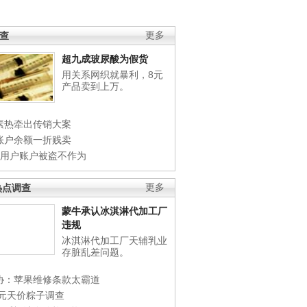
调查
更多
超九成玻尿酸为假货
用关系网织就暴利，8元
产品卖到上万。
素热牵出传销大案
账户余额一折贱卖
店用户账户被盗不作为
热点调查
更多
蒙牛承认冰淇淋代加工厂
违规
冰淇淋代加工厂天辅乳业
存脏乱差问题。
协：苹果维修条款太霸道
0元天价粽子调查