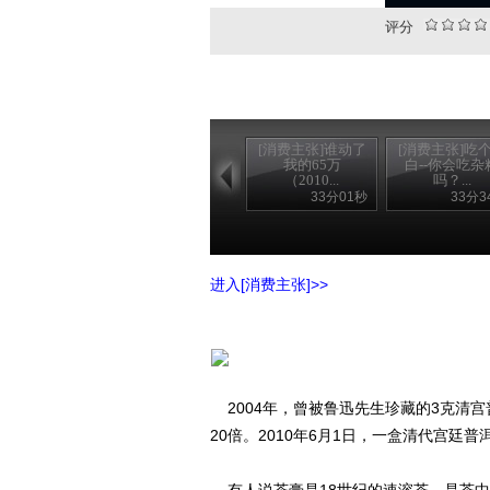
评分
[消费主张]谁动了
[消费主张]吃
我的65万
白--你会吃杂
（2010...
吗？...
33分01秒
33分3
进入[消费主张]>>
2004年，曾被鲁迅先生珍藏的3克清宫普
20倍。2010年6月1日，一盒清代宫廷普