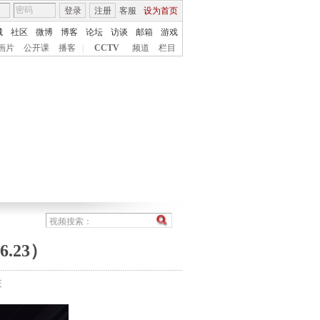
登录
注册
客服
设为首页
城
社区
微博
博客
论坛
访谈
邮箱
游戏
画片
公开课
播客
|
CCTV
频道
栏目
.23）
张