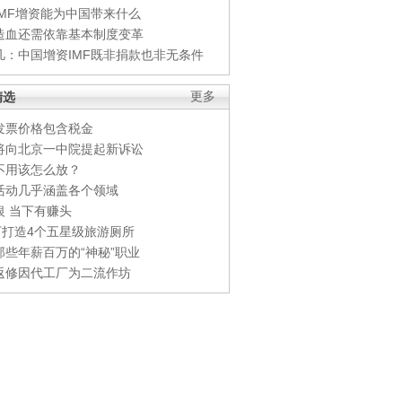
IMF增资能为中国带来什么
造血还需依靠基本制度变革
凡：中国增资IMF既非捐款也非无条件
精选
更多
发票价格包含税金
将向北京一中院提起新诉讼
不用该怎么放？
活动几乎涵盖各个领域
银 当下有赚头
0万打造4个五星级旅游厕所
那些年薪百万的“神秘”职业
返修因代工厂为二流作坊