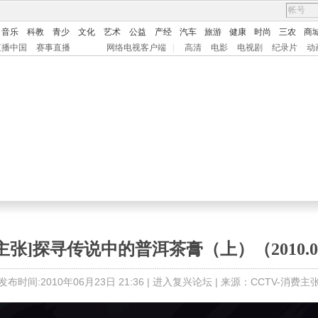
音乐
科教
青少
文化
艺术
公益
产经
汽车
旅游
健康
时尚
三农
商
直播中国
赛事直播
网络电视客户端
|
高清
电影
电视剧
纪录片
动
主张]探寻传说中的普洱茶膏（上）（2010.06
发布时间:2010年06月23日 21:36 |
进入复兴论坛
| 来源：CCTV-消费主