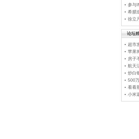
参与
希腊
徐立
论坛
超市
苹果
房子
航天
炒白
50
看看
小米