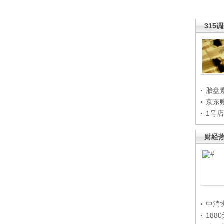
315
胎盘
京东
1号
财经
中消
188