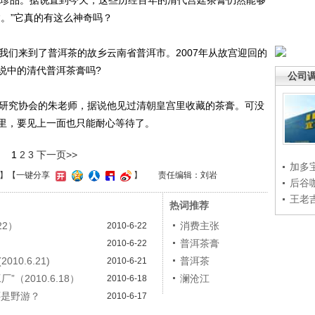
珍品。据说直到今天，这些历经百年的清代宫廷茶膏仍然能够
。”它真的有这么神奇吗？
们来到了普洱茶的故乡云南省普洱市。2007年从故宫迎回的
说中的清代普洱茶膏吗?
公司
研究协会的朱老师，据说他见过清朝皇宫里收藏的茶膏。可没
里，要见上一面也只能耐心等待了。
1
2
3
下一页>>
加多
】
【一键分享
】
责任编辑：刘岩
后谷
王老
热词推荐
22）
消费主张
2010-6-22
普洱茶膏
2010-6-22
10.6.21)
普洱茶
2010-6-21
”（2010.6.18）
澜沧江
2010-6-18
游还是野游？
2010-6-17