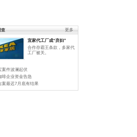
调查
更多
宜家代工厂成“弃妇”
合作存霸王条款，多家代
工厂被关。
宝案件波澜起伏
咖啡企业资金告急
吉案最迟7月底有结果