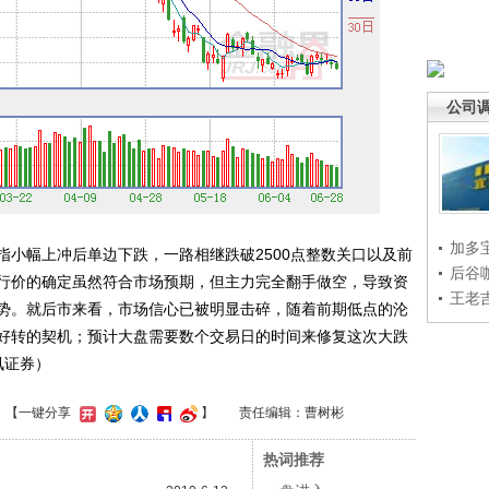
公司
加多
幅上冲后单边下跌，一路相继跌破2500点整数关口以及前
后谷
行价的确定虽然符合市场预期，但主力完全翻手做空，导致资
王老
势。就后市来看，市场信心已被明显击碎，随着前期低点的沦
好转的契机；预计大盘需要数个交易日的时间来修复这次大跌
讯证券）
】【一键分享
】
责任编辑：曹树彬
热词推荐