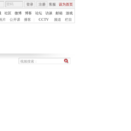
登录
注册
客服
设为首页
城
社区
微博
博客
论坛
访谈
邮箱
游戏
画片
公开课
播客
|
CCTV
频道
栏目