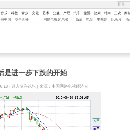
音乐
科教
青少
文化
艺术
公益
产经
汽车
旅游
健康
时尚
三农
商
直播中国
赛事直播
网络电视客户端
|
高清
电影
电视剧
纪录片
动
后是进一步下跌的开始
:19 |
进入复兴论坛
| 来源：中国网络电视经济台