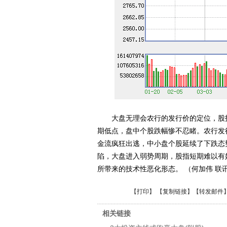
大盘无理会农行的发行价的定位，股指小
期低点，盘中个股跌幅惨不忍睹。农行发
金流疯狂出逃，中小盘个股延续了下跌态
陷，大盘进入弱势周期，股指短期难以有
所带来的技术性恶化形态。 （何加伟 联
【
打印
】 【
复制链接
】【
转发邮件
相关链接