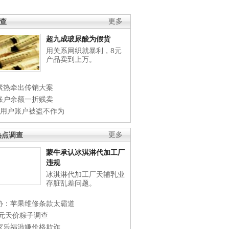
调查
更多
超九成玻尿酸为假货
用关系网织就暴利，8元
产品卖到上万。
素热牵出传销大案
账户余额一折贱卖
店用户账户被盗不作为
热点调查
更多
蒙牛承认冰淇淋代加工厂
违规
冰淇淋代加工厂天辅乳业
存脏乱差问题。
协：苹果维修条款太霸道
0元天价粽子调查
家乐福涉嫌价格欺诈