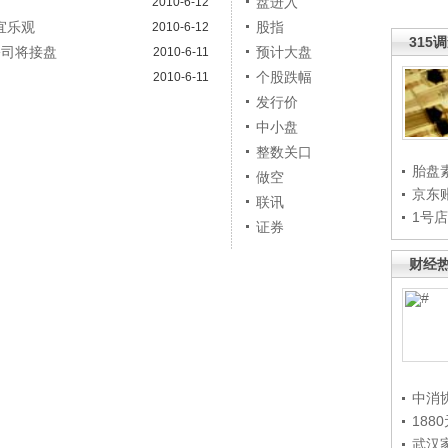
盘进入
2010-6-12
宜乐观
股指
2010-6-12
315
公司将接盘
预计大盘
2010-6-11
个股跌幅
2010-6-11
发行价
中小盘
整数关口
胎盘
做空
京东
联讯
1号
证券
财经
中消
188
武汉