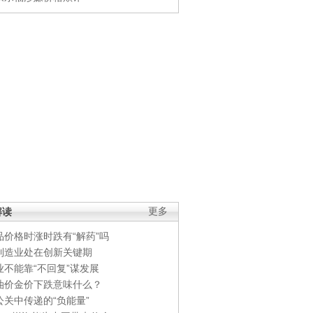
解读
更多
品价格时涨时跌有“解药”吗
制造业处在创新关键期
业不能靠“不回复”谋发展
油价金价下跌意味什么？
公关中传递的“负能量”