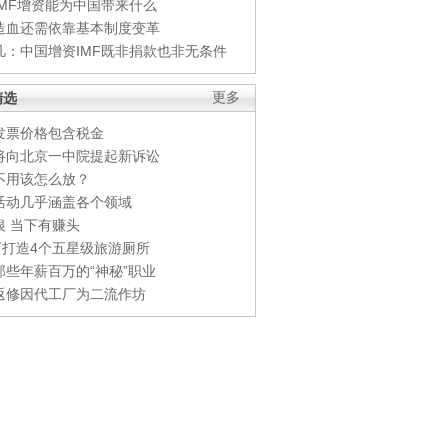
IMF增资能为中国带来什么
造血还需依靠基本制度变革
凡：中国增资IMF既非捐款也非无条件
精选
更多
发票价格包含税金
将向北京一中院提起新诉讼
不用该怎么放？
活动几乎涵盖各个领域
银 当下有赚头
0万打造4个五星级旅游厕所
那些年薪百万的“神秘”职业
返修因代工厂为二流作坊