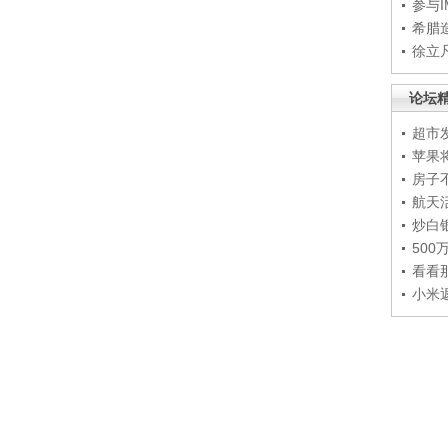
参与
希腊
徐立
论坛
超市
苹果
房子
航天
炒白
50
看看
小米