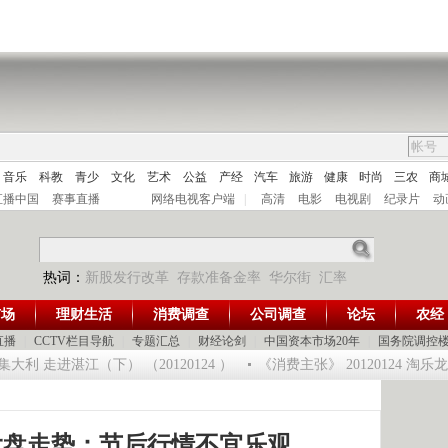
音乐
科教
青少
文化
艺术
公益
产经
汽车
旅游
健康
时尚
三农
商
直播中国
赛事直播
网络电视客户端
|
高清
电影
电视剧
纪录片
动
热词：
新股发行改革
存款准备金率
华尔街
汇率
市场
理财生活
消费调查
公司调查
论坛
农经
直播
|
CCTV栏目导航
|
专题汇总
|
财经论剑
|
中国资本市场20年
|
国务院调控
 走进湛江（下） （20120124 ）
《消费主张》 20120124 淘乐
大盘走势：节后行情不宜乐观