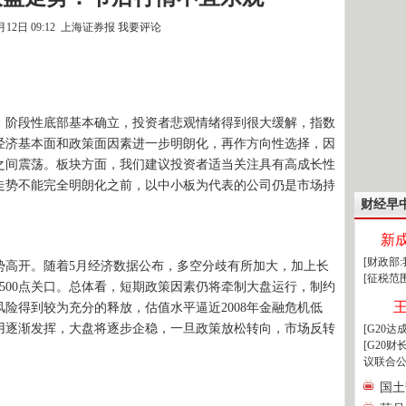
6月12日 09:12 上海证券报
我要评论
，阶段性底部基本确立，投资者悲观情绪得到很大缓解，指数
经济基本面和政策面因素进一步明朗化，再作方向性选择，因
00之间震荡。板块方面，我们建议投资者适当关注具有高成长性
走势不能完全明朗化之前，以中小板为代表的公司仍是市场持
财经早
新
[财政部
高开。随着5月经济数据公布，多空分歧有所加大，加上长
[征税范
500点关口。总体看，短期政策因素仍将牵制大盘运行，制约
险得到较为充分的释放，估值水平逼近2008年金融危机低
用逐渐发挥，大盘将逐步企稳，一旦政策放松转向，市场反转
[G20
[G20
议联合公
国土