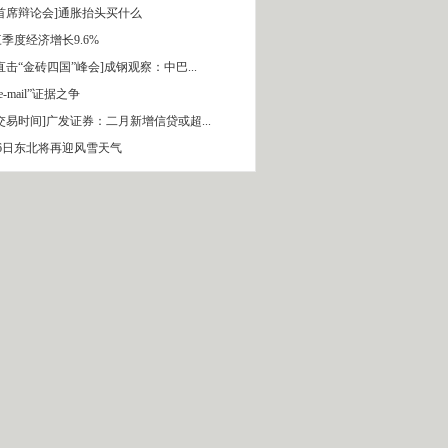
[首席辩论会]通胀抬头买什么
季度经济增长9.6%
直击“金砖四国”峰会]成钢观察：中巴...
 e-mail”证据之争
[交易时间]广发证券：二月新增信贷或超...
16日东北将再迎风雪天气