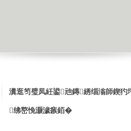
瀵逛笉璧凤紝鍙兘鏄綉缁滃師鍥犳
绋嶅悗灏濊瘯銆�