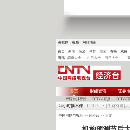
央视网
|
视频
|
网站地图
首页
新闻
经济
体育
综艺
春晚
戏曲
电视
频道大全
栏目大全
节目大全
首页
财经资讯
证券
经济台排行榜
|
CCTV-2直播
|
CCTV-7
 祝福2012-超级魔术师 5
《第一时间》 20120125
24小时播不停
[生财有道]大集大利
中国网络电视台
>>
经济台
>> 正文
机构预测节后