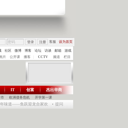
客服
设为首页
登录
注册
城
社区
微博
博客
论坛
访谈
邮箱
游戏
画片
公开课
播客
|
CCTV
频道
栏目
IT
创富
杰出华商
财智生活 一键通达
楼市
|
欧洲债务危机
|
开学第一课
龙年味道——鱼跃迎龙合家欢
提问2012：机遇与悬念共存
《环球驿站》201