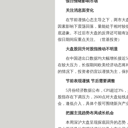
假日情绪影响市场
关注消息面变化
在节前谨慎心态主导之下，两市大盘
因素影响下震荡回落，量能处于相对较
底迹象。不过后市大盘的反弹还可能有
假日期间应重点关注。（世基投资）
大盘股回升对股指推动不明显
在中国进出口数据均大幅增长接近50
在较大压力，长假期间欧美经济动态将
的情况下，投资者仍宜以谨慎为主，保
节前表现谨慎 节后需要调整
5月份经济数据公布，CPI超过3%
股指存在下调压力，2600点对大盘短
会，逢低介入，具体个股可围绕新兴产业
把握主流趋势布局成长机会
本周深沪大盘呈现探底回升的态势，两市