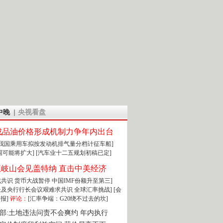
中晚
央视看盘
成品油价格形成机制力争年内出台
:我国乘用车拟按发动机排气量分档计征车船]
围可能将扩大]
[汽车业十二五规划初稿已定]
王岐山会见盖特纳 直击中美经济
达成共识 货币大战暂停
中国IMF份额升至第三]
财长及央行行长会议艰难求共识
全球汇率挑战]
[会
报]
评论：
[汇率争端：G20绕不过去的坎]
部:土地违法问责不会爽约 年内执行