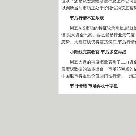
值水平还是从宏观经济运行及上市公司
以判断当前市场正处于阶段性的筑底蓄
节后行情不宜乐观
周五A股市场的特征较为明显,那就是
谱,跟风资金恐高。要么就是行业景气度
态势。大盘短线仍将震荡筑底,节后行
小阳线完美收官 节后多空再战
周五大盘的再度缩量表明了主力资金
份宏观数据的逐步出台，市场2500点
中国股市将走出价值回归性行情。 （恒
节日情结 市场再收十字星
周五深沪股市整体呈现冲高无力然后
然处于萎缩态势。从市场后市来看，次
能仍不能改观，市场将完成反弹，进入
险为主，远离炒作过高的新股板块和估
品种。（九鼎德盛）