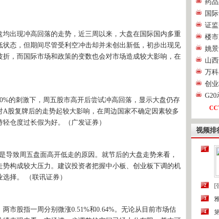
药品
国际
证监
均出现冲高回落的走势，近三周以来，大盘在国际国内多重
楼市
低状态，但期间尽管受利空冲击却并未创出新低，初步出现见
姚景
波折，而国际市场和政策的变数也会对市场造成较大影响，在
山西
万科
创业
G2
%的刺激下，周五股市高开后尝试冲高回落，显示大盘仍存
CC
对A股复牌后的走势起较大影响，在周边国家不确定因素较多
持轻仓度过长假为好。（广发证券）
视频排
1
，是导致周五盘面高开低走的原因。就节后的大盘走势来看，
线走势构成较大压力。建议投资者把握中小板、创业板下调的机
选择。 （联讯证券）
2
[
3
股指一周分别微涨0.51%和0.64%。无论从目前市场估
4
第