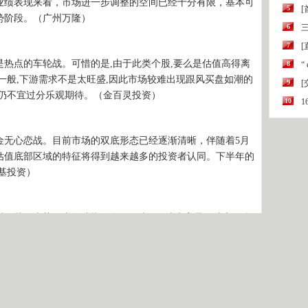
业绩表现来看，市场进一步调整的空间已经十分有限，基本可
5
势阶段。（广州万隆）
6
三
7
[
热点的车轮战。可惜的是,由于此类个股,要么是估值高得离
8
“
一般,下游需求不是太旺盛,因此市场较难出现跟风买盘如潮的
9
情仍不宜过分乐观期待。（金百灵投资）
10
无心恋战。目前市场的双底形态已经逐渐清晰，伴随着5月
的估值底部区域的特征将得到越来越多的投资者认同。下半年的
基投资）
回落的走势，上海综指终盘再次出现K线十字星，成交量依
新小盘股的炒作实际上累积了极大的风险因素，若后市市场量
新的下跌周期，反之，则可维持艰难反弹；操作上继续防范风
值过高的风险类品种，逢低关注低估值且中期业绩继续向好的
责编：王玉飞