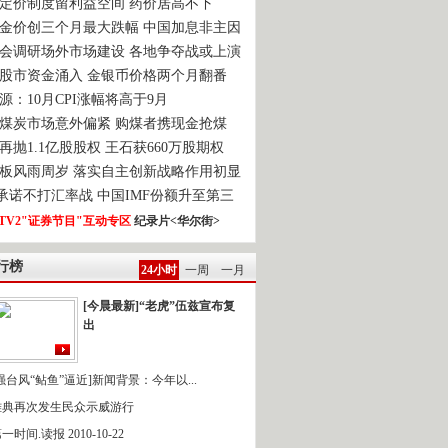
定价制度留利益空间 药价居高不下
金价创三个月最大跌幅 中国加息非主因
会调研场外市场建设 各地争夺战或上演
股市资金涌入 金银币价格两个月翻番
源：10月CPI涨幅将高于9月
煤炭市场意外偏紧 购煤者携现金抢煤
再抛1.1亿股股权 王石获660万股期权
板风雨周岁 落实自主创新战略作用初显
0承诺不打汇率战 中国IMF份额升至第三
TV2"证券节目"互动专区
纪录片<华尔街>
行榜
24小时
一周
一月
[今晨最新]“老虎”伍兹宣布复
出
强台风“鲇鱼”逼近]新闻背景：今年以...
雅典再次发生民众示威游行
一时间.读报 2010-10-22