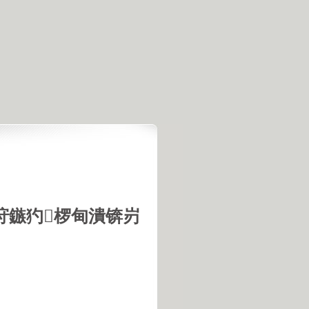
垨鏃犳椤甸潰锛岃