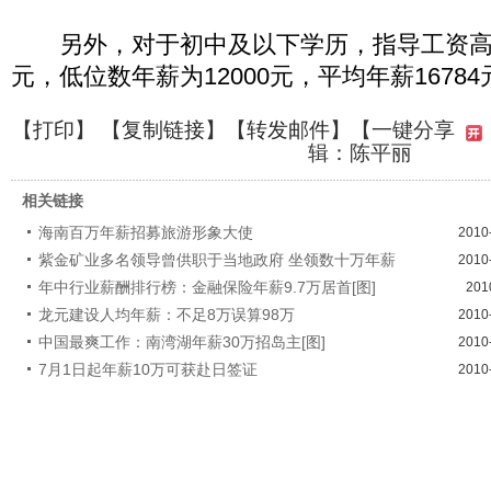
另外，对于初中及以下学历，指导工资高位数
元，低位数年薪为12000元，平均年薪16784
【
打印
】 【
复制链接
】【
转发邮件
】
【一键分享
辑：陈平丽
相关链接
海南百万年薪招募旅游形象大使
2010
紫金矿业多名领导曾供职于当地政府 坐领数十万年薪
2010
年中行业薪酬排行榜：金融保险年薪9.7万居首[图]
201
龙元建设人均年薪：不足8万误算98万
2010
中国最爽工作：南湾湖年薪30万招岛主[图]
2010
7月1日起年薪10万可获赴日签证
2010