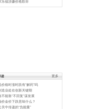
家乐福涉嫌价格欺诈
解读
更多
品价格时涨时跌有“解药”吗
制造业处在创新关键期
业不能靠“不回复”谋发展
油价金价下跌意味什么？
公关中传递的“负能量”