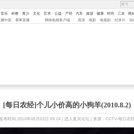
音乐
科教
青少
文化
艺术
公益
产经
汽车
旅游
健康
时尚
三农
商
直播中国
赛事直播
网络电视客户端
|
高清
电影
电视剧
纪录片
动
[每日农经]个儿小价高的小狗羊(2010.8.2)
发布时间:2010年08月03日 09:24 |
进入复兴论坛
| 来源：CCTV-每日农