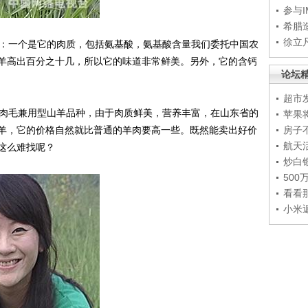
参与
希腊
徐立
：一个是它的肉质，包括氨基酸，氨基酸含量我们委托中国农
羊高出百分之十几，所以它的味道非常鲜美。另外，它的含钙
论坛
超市
肉毛兼用型山羊品种，由于肉质鲜美，营养丰富，在山东省的
苹果
羊，它的价格自然就比普通的羊肉要高一些。既然能卖出好价
房子
航天
这么难找呢？
炒白
50
看看
小米