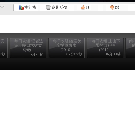
排行榜
意见反馈
顶
踩
只卖
[每日农经]记者追
[每日农经]变害为
[每日农经]上山下
[
踪：蛇口求财卖
宝的豆青虫
蛋的山麻鸭
肉蛇(...
(2010...
(2010...
1秒
15分23秒
07分09秒
06分38秒