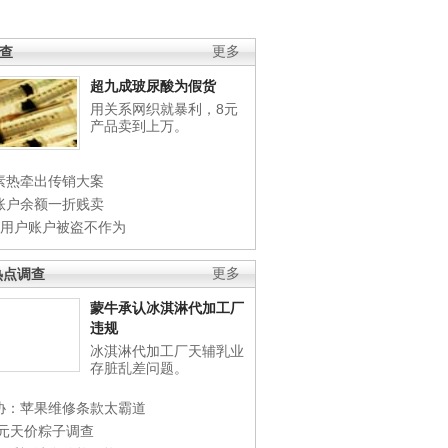
调查
更多
超九成玻尿酸为假货
用关系网织就暴利，8元
产品卖到上万。
素热牵出传销大案
账户余额一折贱卖
店用户账户被盗不作为
热点调查
更多
蒙牛承认冰淇淋代加工厂
违规
冰淇淋代加工厂天辅乳业
存脏乱差问题。
协：苹果维修条款太霸道
0元天价粽子调查