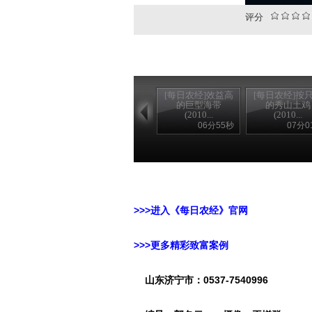
评分
[每日农经]效益高
[每日农经]按
的巨型海带
的秀山土鸡
(2010...
(2010...
06分55秒
07分0
>>>进入《每日农经》官网
>>>更多精彩致富案例
山东济宁市：0537-7540996