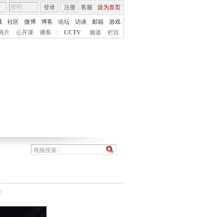
登录
注册
客服
设为首页
城
社区
微博
博客
论坛
访谈
邮箱
游戏
画片
公开课
播客
|
CCTV
频道
栏目
经