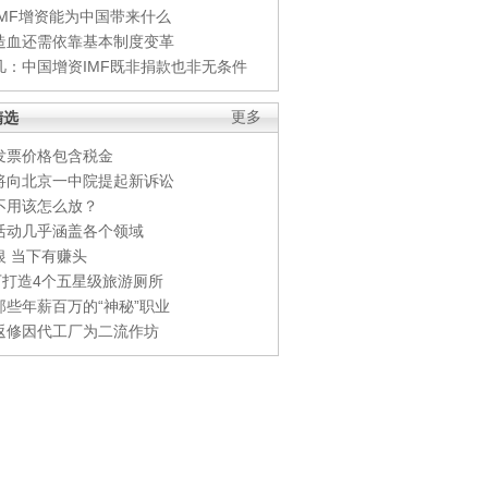
IMF增资能为中国带来什么
造血还需依靠基本制度变革
凡：中国增资IMF既非捐款也非无条件
精选
更多
发票价格包含税金
将向北京一中院提起新诉讼
不用该怎么放？
活动几乎涵盖各个领域
银 当下有赚头
0万打造4个五星级旅游厕所
那些年薪百万的“神秘”职业
返修因代工厂为二流作坊