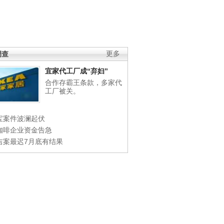
调查
更多
宜家代工厂成“弃妇”
合作存霸王条款，多家代
工厂被关。
宝案件波澜起伏
咖啡企业资金告急
吉案最迟7月底有结果