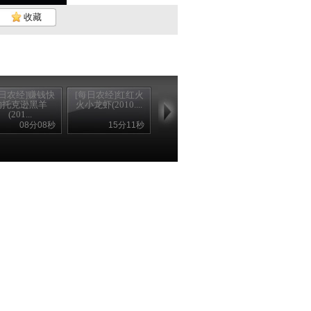
收藏
每日农经]赚钱快
[每日农经]红红火
的托克逊黑羊
火小龙虾(2010....
(201...
08分08秒
15分11秒