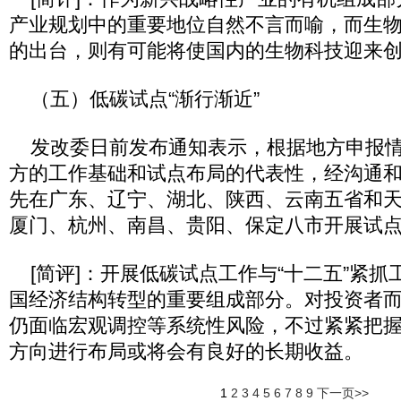
产业规划中的重要地位自然不言而喻，而生
的出台，则有可能将使国内的生物科技迎来创
（五）低碳试点“渐行渐近”
发改委日前发布通知表示，根据地方申报情
方的工作基础和试点布局的代表性，经沟通
先在广东、辽宁、湖北、陕西、云南五省和
厦门、杭州、南昌、贵阳、保定八市开展试
[简评]：开展低碳试点工作与“十二五”紧抓
国经济结构转型的重要组成部分。对投资者
仍面临宏观调控等系统性风险，不过紧紧把
方向进行布局或将会有良好的长期收益。
1
2
3
4
5
6
7
8
9
下一页>>