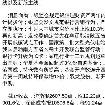
线以及新股主线。
消息面看，银监会规定银信理财资产两年内转
计提拨付；银监会发文规范银行营销行为，
立即执行；七月大中城市房价同比上涨10.3
再创新高；发改委确定首先在粤辽鄂滇陕五
开展低碳试点工作；国家第二批大型光伏电
我国启动南方五省区稀土开发联合监管行动；
银行卡升级为IC卡；家电行业十二五规划起
出国标；华夏基金赎回超过3亿份自购基金；
落两成，持仓数有所提高，基金开户数连升
月第一周减持环保激增13倍；双龙股份、新
申购。
截止收盘，沪指报2607.50点，涨12.23点
901.6亿，深证成指报10806.6点，涨91.24