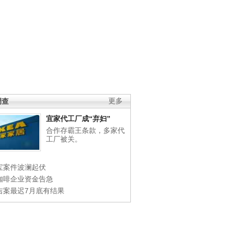
调查
更多
宜家代工厂成“弃妇”
合作存霸王条款，多家代
工厂被关。
宝案件波澜起伏
咖啡企业资金告急
吉案最迟7月底有结果