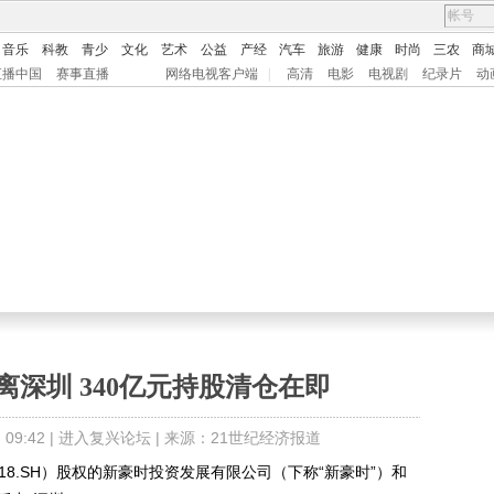
音乐
科教
青少
文化
艺术
公益
产经
汽车
旅游
健康
时尚
三农
商
直播中国
赛事直播
网络电视客户端
|
高清
电影
电视剧
纪录片
动
深圳 340亿元持股清仓在即
9:42 |
进入复兴论坛
| 来源：21世纪经济报道
18.SH）股权的新豪时投资发展有限公司（下称“新豪时”）和