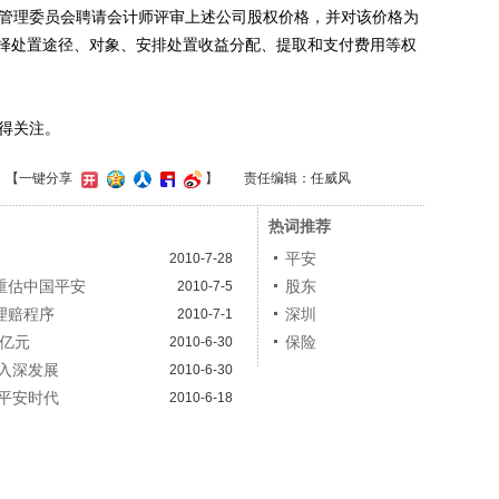
管理委员会聘请会计师评审上述公司股权价格，并对该价格为
择处置途径、对象、安排处置收益分配、提取和支付费用等权
得关注。
】
【一键分享
】
责任编辑：任威风
热词推荐
平安
2010-7-28
重估中国平安
股东
2010-7-5
理赔程序
深圳
2010-7-1
0亿元
保险
2010-6-30
入深发展
2010-6-30
平安时代
2010-6-18