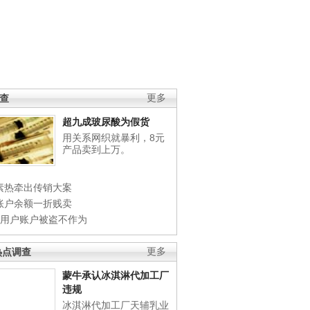
调查
更多
超九成玻尿酸为假货
用关系网织就暴利，8元
产品卖到上万。
素热牵出传销大案
账户余额一折贱卖
店用户账户被盗不作为
热点调查
更多
蒙牛承认冰淇淋代加工厂
违规
冰淇淋代加工厂天辅乳业