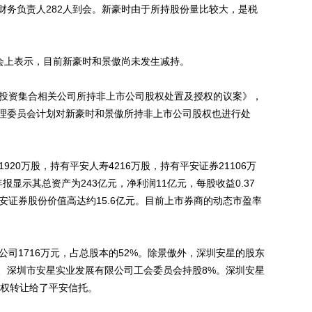
财务负责人282人到会。新豪时由于所持股份量比较大，是税
会上表示，目前新豪时和景傲尚未发生减持。
投资集合相关公司所持非上市公司股权处置及授权的议案》，
理委员会计划对新豪时和景傲所持非上市公司股权也进行处
0万股，持有平安人寿4216万股，持有平安证券21106万
年报显示其总资产为243亿元，净利润11亿元，每股收益0.37
安证券股份价值高达约15.6亿元。目前上市券商的动态市盈率
司1716万元，占总股本的52%。除景傲外，深圳安星的股东
%、深圳市安星实业发展有限公司工会委员会持股8%。深圳安星
股权转让给了平安信托。