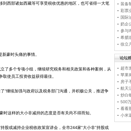
迁移到西部诸如西藏等可享受税收优惠的地区，也可省得一大笔
装备
彩票
国际
奶企
参与
希腊
徐立
是新豪时头痛的事情。
论坛
超市
成立了多个专项小组，继续研究税务和相关政策和各种案例，从
苹果
争取使员工投资收益获得最佳。
房子
航天
括了“继续加强与政府以及税务部门沟通，并积极公关，推进争
炒白
50
看看
豪时这样的大小非减持的态度是否有关尚不得而知。
小米
持股或减持企业税收政策宣讲会，全市244家“大小非”持股或