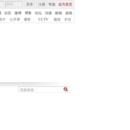
登录
注册
客服
设为首页
城
社区
微博
博客
论坛
访谈
邮箱
游戏
画片
公开课
播客
|
CCTV
频道
栏目