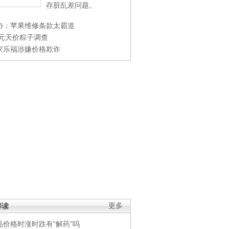
存脏乱差问题。
协：苹果维修条款太霸道
0元天价粽子调查
家乐福涉嫌价格欺诈
解读
更多
品价格时涨时跌有“解药”吗