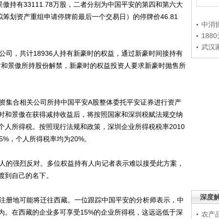
景傲持有33111.78万股，二者分别为中国平安的第四和第六大
拟筹划资产重组申请停牌前最后一个交易日）的停牌价46.81
中消
188
武汉
司，共计18936人持有新豪时的权益，通过新豪时间接持有
豪时和景傲所持股份解禁，新豪时的权益投资人要求新豪时抛售所
资集合相关公司所持中国平安A股整体委托平安证券进行资产
时和景傲在获得减持收益后，将按照国家和深圳税赋法规交纳
个人所得税。按照现行法规和政策，深圳企业所得税税率2010
为25%，个人所得税率均为20%。
人的强烈反对。多位权益持有人向记者表示难以接受此方案，
渡到自己的名下。
深度
注册地可能将迁往西藏。一位跟踪中国平安的分析师表示，中
为。在西藏的企业多可享受15%的企业所得税，这远远低于深
农产