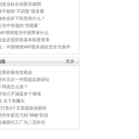
制造业处在创新关键期
业不能靠“不回复”谋发展
油价金价下跌意味什么？
公关中传递的“负能量”
IMF增资能为中国带来什么
造血还需依靠基本制度变革
凡：中国增资IMF既非捐款也非无条件
精选
更多
发票价格包含税金
将向北京一中院提起新诉讼
不用该怎么放？
活动几乎涵盖各个领域
银 当下有赚头
0万打造4个五星级旅游厕所
那些年薪百万的“神秘”职业
返修因代工厂为二流作坊