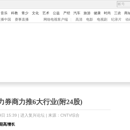
音乐
科教
青少
文化
艺术
公益
产经
汽车
旅游
健康
时尚
三农
商
直播中国
赛事直播
网络电视客户端
|
高清
电影
电视剧
纪录片
动
力券商力推6大行业(附24股)
 15:39 |
进入复兴论坛
| 来源：CNTV综合
期高增长