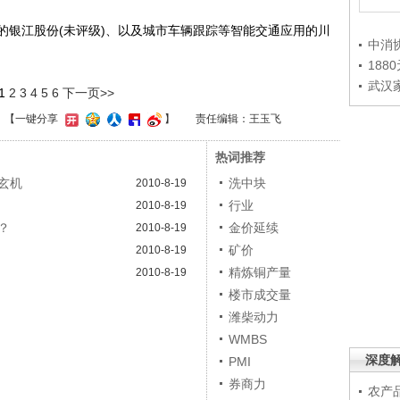
银江股份(未评级)、以及城市车辆跟踪等智能交通应用的川
中消
188
武汉
1
2
3
4
5
6
下一页>>
】
【一键分享
】
责任编辑：王玉飞
热词推荐
玄机
洗中块
2010-8-19
行业
2010-8-19
？
金价延续
2010-8-19
矿价
2010-8-19
精炼铜产量
2010-8-19
楼市成交量
潍柴动力
WMBS
深度
PMI
券商力
农产