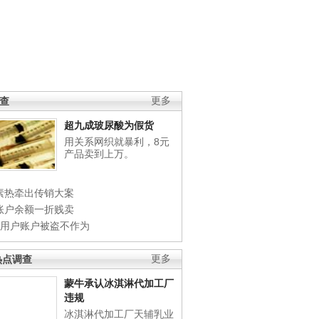
调查
更多
超九成玻尿酸为假货
用关系网织就暴利，8元
产品卖到上万。
素热牵出传销大案
账户余额一折贱卖
店用户账户被盗不作为
热点调查
更多
蒙牛承认冰淇淋代加工厂
违规
冰淇淋代加工厂天辅乳业