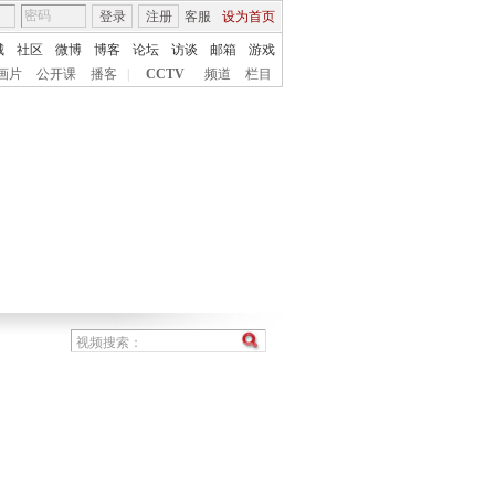
登录
注册
客服
设为首页
城
社区
微博
博客
论坛
访谈
邮箱
游戏
画片
公开课
播客
|
CCTV
频道
栏目