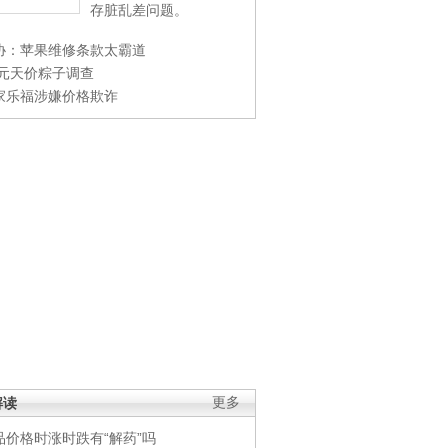
存脏乱差问题。
协：苹果维修条款太霸道
0元天价粽子调查
家乐福涉嫌价格欺诈
解读
更多
品价格时涨时跌有“解药”吗