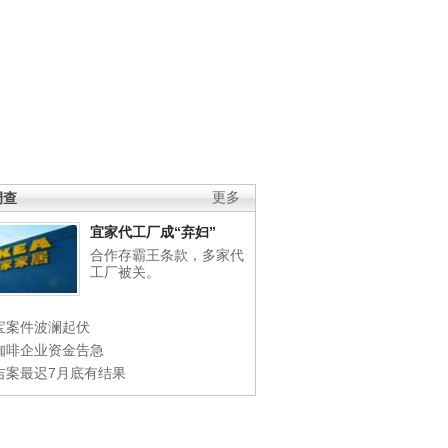
调查
更多
宜家代工厂成“弃妇”
合作存霸王条款，多家代
工厂被关。
宝案件波澜起伏
咖啡企业资金告急
吉案最迟7月底有结果