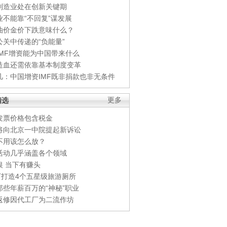
制造业处在创新关键期
业不能靠“不回复”谋发展
油价金价下跌意味什么？
公关中传递的“负能量”
IMF增资能为中国带来什么
造血还需依靠基本制度变革
凡：中国增资IMF既非捐款也非无条件
精选
更多
发票价格包含税金
将向北京一中院提起新诉讼
不用该怎么放？
活动几乎涵盖各个领域
银 当下有赚头
0万打造4个五星级旅游厕所
那些年薪百万的“神秘”职业
返修因代工厂为二流作坊