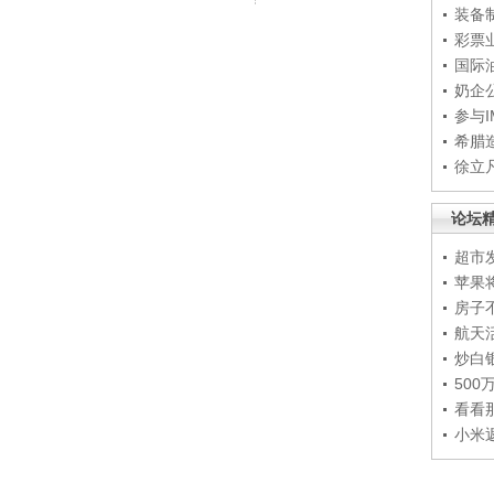
装备
彩票
国际
奶企
参与
希腊
徐立
论坛
超市
苹果
房子
航天
炒白
50
看看
小米