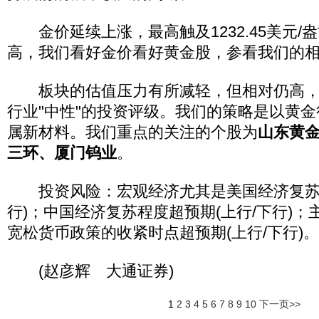
金价延续上涨，最高触及1232.45美元/
高，我们看好金价看好黄金股，参看我们的
板块的估值压力有所减轻，但相对仍高，
行业"中性"的投资评级。我们的策略是以黄
属新材料。我们重点的关注的个股为
山东黄
三环、厦门钨业
。
投资风险：宏观经济尤其是美国经济复苏程
行)；中国经济复苏程度超预期(上行/下行)
宽松货币政策的收紧时点超预期(上行/下行)。
(赵彦辉 大通证券)
1
2
3
4
5
6
7
8
9
10
下一页>>