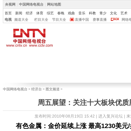
央视网
|
中国网络电视台
|
网站地图
首页
新闻
经济
体育
综艺
春晚
戏曲
音乐
科教
青少
文化
艺术
电视
频道大全
栏目大全
节目大全
直播中国
赛事直播
网络
中国网络电视台
>
经济台
>
图文频道
>
周五展望：关注十大板块优质股
发布时间:2010年08月19日 15:42 |
进入复兴论坛
| 
有色金属：金价延续上涨 最高1230美元/